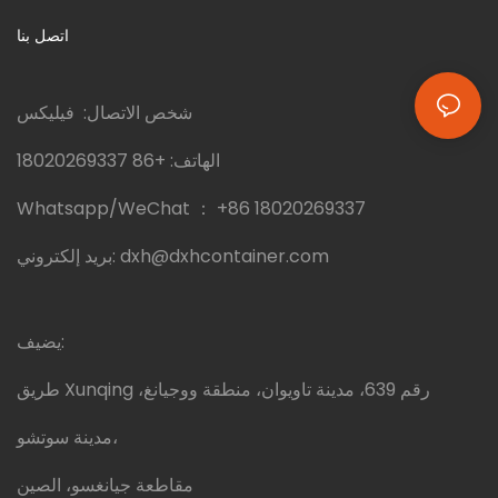
اتصل بنا
شخص الاتصال: فيليكس
الهاتف:
+86 18020269337
Whatsapp/WeChat ：
+86 18020269337
dxh@dxhcontainer.com
بريد إلكتروني:
يضيف:
طريق Xunqing رقم 639، مدينة تاويوان، منطقة ووجيانغ،
مدينة سوتشو،
مقاطعة جيانغسو، الصين