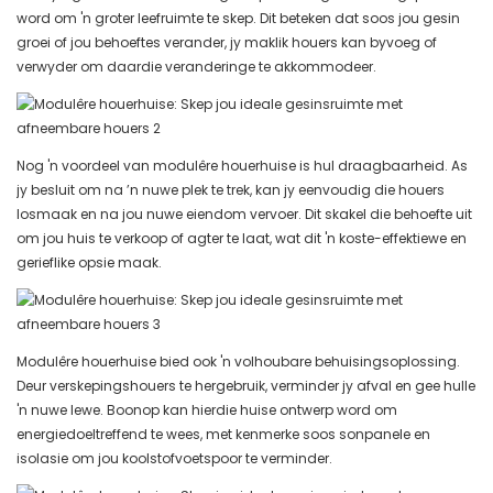
word om 'n groter leefruimte te skep. Dit beteken dat soos jou gesin
groei of jou behoeftes verander, jy maklik houers kan byvoeg of
verwyder om daardie veranderinge te akkommodeer.
Nog 'n voordeel van modulêre houerhuise is hul draagbaarheid. As
jy besluit om na ’n nuwe plek te trek, kan jy eenvoudig die houers
losmaak en na jou nuwe eiendom vervoer. Dit skakel die behoefte uit
om jou huis te verkoop of agter te laat, wat dit 'n koste-effektiewe en
gerieflike opsie maak.
Modulêre houerhuise bied ook 'n volhoubare behuisingsoplossing.
Deur verskepingshouers te hergebruik, verminder jy afval en gee hulle
'n nuwe lewe. Boonop kan hierdie huise ontwerp word om
energiedoeltreffend te wees, met kenmerke soos sonpanele en
isolasie om jou koolstofvoetspoor te verminder.