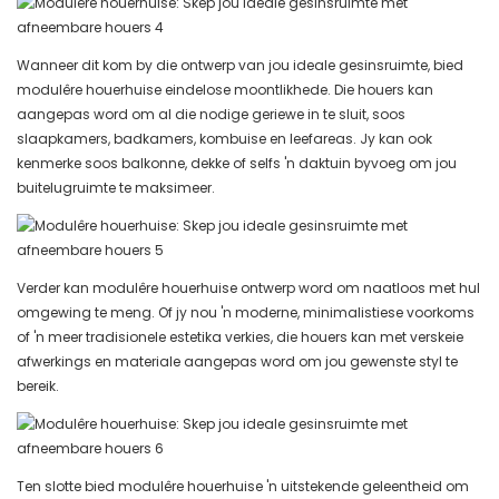
Wanneer dit kom by die ontwerp van jou ideale gesinsruimte, bied
modulêre houerhuise eindelose moontlikhede. Die houers kan
aangepas word om al die nodige geriewe in te sluit, soos
slaapkamers, badkamers, kombuise en leefareas. Jy kan ook
kenmerke soos balkonne, dekke of selfs 'n daktuin byvoeg om jou
buitelugruimte te maksimeer.
Verder kan modulêre houerhuise ontwerp word om naatloos met hul
omgewing te meng. Of jy nou 'n moderne, minimalistiese voorkoms
of 'n meer tradisionele estetika verkies, die houers kan met verskeie
afwerkings en materiale aangepas word om jou gewenste styl te
bereik.
Ten slotte bied modulêre houerhuise 'n uitstekende geleentheid om