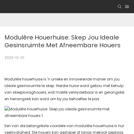
Modulêre Houerhuise: Skep Jou Ideale 
Gesinsruimte Met Afneembare Houers
2023-12-01
Modulêre houerhuise is 'n unieke en innoverende manier om jou
ideale gesinsruimte te skep. Hierdie huise word gebou met behulp
van skeepsvraghouers, wat maklik verwyderbaar is en gerangskik
en herrangskik kan word om by jou behoeftes te pas.
Een van die belangrikste voordele van modulêre houerhuise is hul
veelsydigheid. Die houers kan gestapel of langs mekaar geplaas