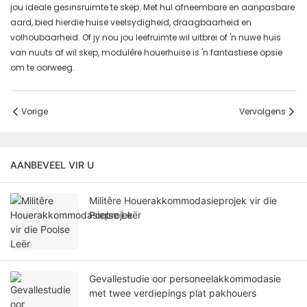
jou ideale gesinsruimte te skep. Met hul afneembare en aanpasbare
aard, bied hierdie huise veelsydigheid, draagbaarheid en
volhoubaarheid. Of jy nou jou leefruimte wil uitbrei of 'n nuwe huis
van nuuts af wil skep, modulêre houerhuise is 'n fantastiese opsie
om te oorweeg.
Vorige
Vervolgens
AANBEVEEL VIR U
Militêre Houerakkommodasieprojek vir die
Poolse Leër
Gevallestudie oor personeelakkommodasie
met twee verdiepings plat pakhouers