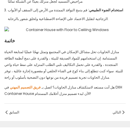
مراحيض التسميد لجعل منزلك بعيدًا عن الشبكة تمامًا.
استخدام الضوء الطبيعي:
قم بدمج النوافذ الممتدة من الأرض إلى السقف أو الأبواب
الزجاجية لتقليل الاعتماد على الإضاءة الاصطناعية ولخلق شعور بالرحابة.
خاتمة
منازل الحاويات تحل مشاكل الإسكان في المجتمع وتمثل نهجًا عمليًا لمتابعة الحياة
المستدامة. إن استخدامهم للمواد الصديقة للبيئة ، والقدرة على دمج أنظمة الطاقة
المتجددة ، والقدرة على تحمل التكاليف تلبي الطلب المتزايد على نمط حياة واعي
للبيئة. سواء كنت تتطلع إلى بناء كوخ في الفناء الخلفي أو مقصورة إجازة عائلية ، توفر
منازل الحاويات تجربة تصميم فريدة من نوعها دون التضحية بأسلوب أو راحة.
هل أنت مستعد لاستكشاف منازل الحاويات؟ اتصل بـ
فريق التصميم المهني
في DXH
Container House الآن لبدء تصميم منزل أحلامك المستدام!
التالي
السابق