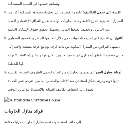
وتساهم جميعها في التنمية المستدامة.
القدرة على تحمل التكاليف:
عادة ما تكون منازل الحاويات صديقة للميزانية أكثر من
المنازل التقليدية. تندرج تكلفة وحدة الحاويات الواحدة ضمن النطاق الاقتصادي للعديد
من الناس ، وتخفيف الضغط المالي وتسهيل تحقيق حقوق الإسكان الدائمة.
التنوع:
إن القدرة على تكييف الحاويات ، من خلال تصنيعها الجاهز والتصميم المعياري
، تسهل التراص. من المنازل المكونة من ثلاث غرف نوم مع غرفة معيشة واحدة إلى
مباني متعددة الطوابق أو منازل غريبة مع العناوين ، فإن تنوعها يخلق إمكانيات لا نهاية
لها للخطط.
المتانة وطول العمر:
تم تصميم الحاويات من البداية لتحمل الظروف البحرية القاسية
؛ إنها قوية ومرنة بشكل استثنائي ضد الآفات والطقس القاسي. تترجم عمر الخدمة
الطويل إلى انخفاض تكاليف الصيانة والاستبدال مع مرور الوقت.
فوائد منازل الحاويات
إلى جانب استدامتها ، تقدم منازل الحاويات مزايا مختلفة: