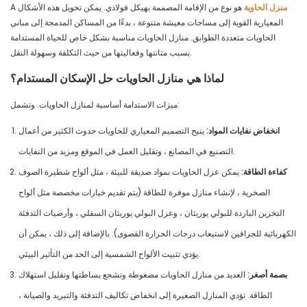
منزل الحاوية
هو نوع من الإقامة المصممة بهيكل فولاذي. يمكن تحويل هذه الأشكال
A
المعيارية القوية إلى مساحات معيشة متنوعة ، بدءًا من المساكن المدمجة إلى مباني
الحاويات متعددة الطوابق. منازل الحاويات مناسبة بشكل خاص للحياة المستدامة
بسبب متانتها وفعاليتها من حيث التكلفة وسهولة النقل.
لماذا هي منازل الحاويات حل الإسكان المستدام؟
ميزات الاستدامة أساسية لمنازل الحاويات. وتشمل:
انخفاض نفايات المواد:
يتيح التصميم المعياري للحاويات حدوث الكثير من أعمال
التصنيع في المصانع ، وتقليل العمل في الموقع ومزيد من النفايات.
كفاءة الطاقة:
يمكن عزل الحاويات بمواد صديقة للبيئة ، مثل ألواح شطيرة الصوف
الصخرية ، لإنشاء منازل موفرة للطاقة (يتم تقديم خيارات مخصصة مثل ألواح
التخزين الباردة للبولي يوريثان ، وعزل البولي يوريثان السفلي ، وأرضيات التدفئة
الكهربائية للجرافين لاستيعاب درجات الحرارة القصوى). بالإضافة إلى ذلك ، يمكن أن
يؤدي تثبيت الألواح الشمسية إلى الحد من التأثير البيئي.
بصمة أصغر:
العديد من منازل الحاويات مضغوطة وتشجع بساطتها وتقليل استهلاك
الطاقة. تؤدي المنازل الصغيرة إلى انخفاض تكاليف التدفئة والتبريد والصيانة ،