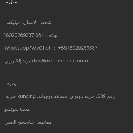
اتصل بنا
شخص الاتصال: فيليكس
الهاتف:
+86 18020269337
Whatsapp/WeChat ：
+86 18020269337
dxh@dxhcontainer.com
بريد إلكتروني:
يضيف:
طريق Xunqing رقم 639، مدينة تاويوان، منطقة ووجيانغ،
مدينة سوتشو،
مقاطعة جيانغسو، الصين