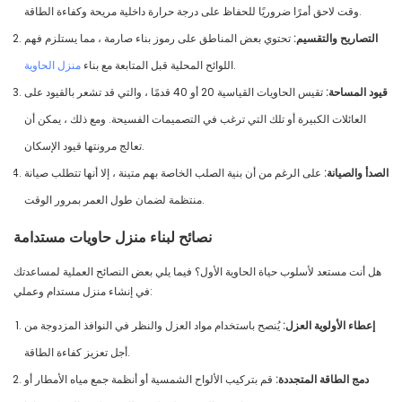
وقت لاحق أمرًا ضروريًا للحفاظ على درجة حرارة داخلية مريحة وكفاءة الطاقة.
التصاريح والتقسيم:
تحتوي بعض المناطق على رموز بناء صارمة ، مما يستلزم فهم
.
اللوائح المحلية قبل المتابعة مع بناء
منزل الحاوية
قيود المساحة:
تقيس الحاويات القياسية 20 أو 40 قدمًا ، والتي قد تشعر بالقيود على
العائلات الكبيرة أو تلك التي ترغب في التصميمات الفسيحة. ومع ذلك ، يمكن أن
تعالج مرونتها قيود الإسكان.
الصدأ والصيانة:
على الرغم من أن بنية الصلب الخاصة بهم متينة ، إلا أنها تتطلب صيانة
منتظمة لضمان طول العمر بمرور الوقت.
نصائح لبناء منزل حاويات مستدامة
هل أنت مستعد لأسلوب حياة الحاوية الأول؟ فيما يلي بعض النصائح العملية لمساعدتك
في إنشاء منزل مستدام وعملي:
إعطاء الأولوية العزل:
يُنصح باستخدام مواد العزل والنظر في النوافذ المزدوجة من
أجل تعزيز كفاءة الطاقة.
دمج الطاقة المتجددة:
قم بتركيب الألواح الشمسية أو أنظمة جمع مياه الأمطار أو