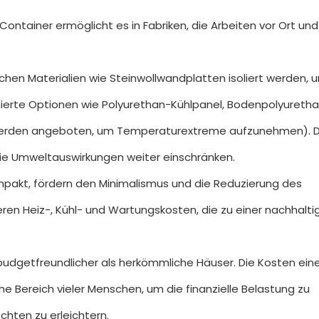
ontainer ermöglicht es in Fabriken, die Arbeiten vor Ort und
chen Materialien wie Steinwollwandplatten isoliert werden, 
inierte Optionen wie Polyurethan-Kühlpanel, Bodenpolyureth
 werden angeboten, um Temperaturextreme aufzunehmen). D
die Umweltauswirkungen weiter einschränken.
mpakt, fördern den Minimalismus und die Reduzierung des
eren Heiz-, Kühl- und Wartungskosten, die zu einer nachhalti
budgetfreundlicher als herkömmliche Häuser. Die Kosten ein
che Bereich vieler Menschen, um die finanzielle Belastung zu
chten zu erleichtern.