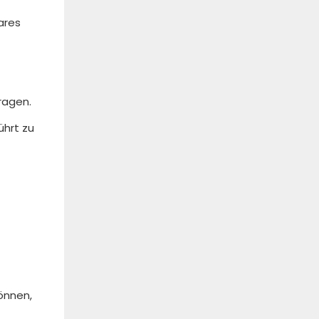
ares
ragen.
ührt zu
önnen,