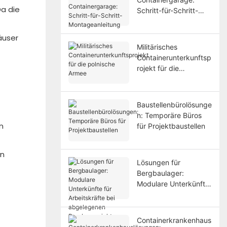
a die
Schritt-für-Schritt-
Montageanleitung
äuser
Militärisches
Containerunterkunftsp
rojekt für die
polnische Armee
Baustellenbürolösunge
n: Temporäre Büros
n
für Projektbaustellen
en
Lösungen für
Bergbaulager:
Modulare Unterkünfte
für Arbeitskräfte bei
abgelegenen
Bergbauprojekten
Containerkrankenhaus