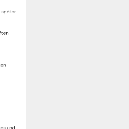
n später
ften
gen
iges und