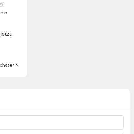
en
 ein
jetzt,
chster