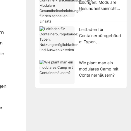
lösungen: Modulare
Gesundheitseinrichtun
gen für den schnellen
Einsatz
Leitfaden für
um
Containerbürogebäud
e: Typen,
an-
Nutzungsmöglichkeite
ie
n und Auswahlkriterien
Wie plant man ein
modulares Camp mit
Containerhäusern?
gen
er