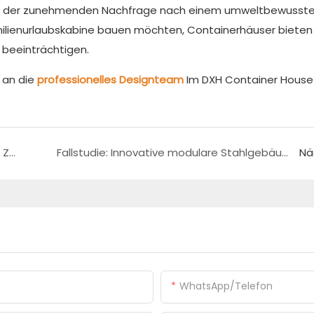
hen der zunehmenden Nachfrage nach einem umweltbewusst
Familienurlaubskabine bauen möchten, Containerhäuser bieten
u beeinträchtigen.
 an die
professionelles Designteam
Im DXH Container House 
Erweiterende Möglichkeiten: Die modulare Zukunft des Klappbehälters House
Fallstudie: Innovative modulare Stahlgebäude für moderne Arbeitsbereiche
Nä
WhatsApp/Telefon