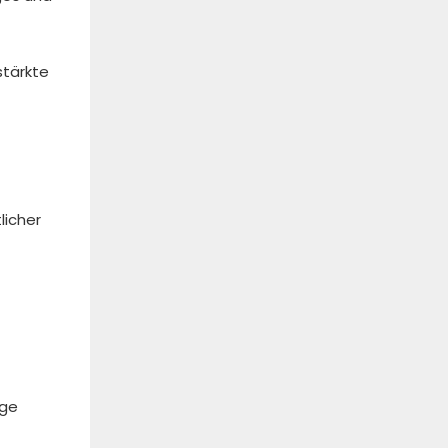
stärkte
licher
ige