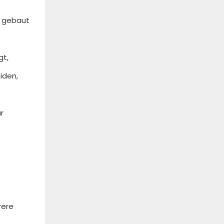
r gebaut
gt,
iden,
r
rere