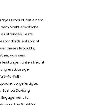
rtiges Produkt mit einem
f dem Markt erhältliche
rd es strengen Tests
iestandards entspricht.
ller dieses Produkts,
rtner, was sein
nleistungen unterstreicht.
ung erstklassiger
-Fuß-40-Fuß-
ppbare, vorgefertigte,
t. Suzhou Daxiang
in Engagement für
auenswürdige Wahl für