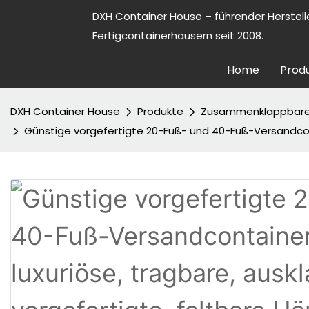
DXH Container House – führender Herstell
Fertigcontainerhäusern seit 2008.
Home
Prod
DXH Container House
Produkte
Zusammenklappbare
Günstige vorgefertigte 20-Fuß- und 40-Fuß-Versandcont