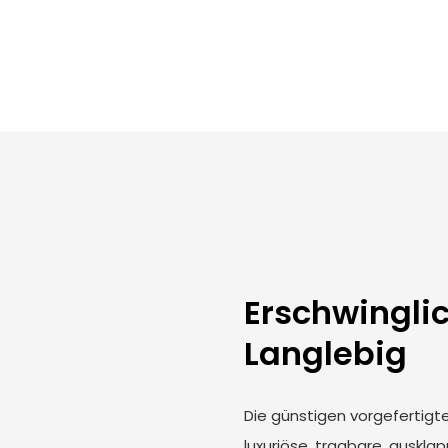
Erschwinglich
Langlebig
Die günstigen vorgefertig
luxuriöse, tragbare, auskla