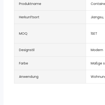
Produktname
Contain
Herkunftsort
Jiangsu,
MOQ
1SET
Designstil
Modern
Farbe
Maßge s
Anwendung
Wohnung