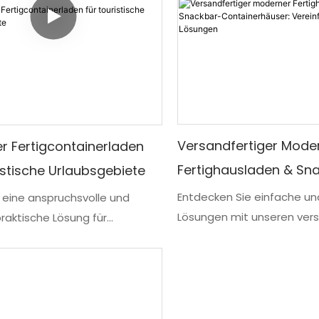
verkaufen
Versandfertiger Mode
er Fertigcontainerladen
Fertighausladen & Sn
istische Urlaubsgebiete
Containerhäuser: Vere
Entdecken Sie einfache und
n eine anspruchsvolle und
Lösungen mit unseren ver
Effiziente Lösungen
raktische Lösung für
modernen Laden- und Sna
he Urlaubsgebiete vor – den
Containerhäusern. Diese vi
tainer-Fertighaus-Shop. Diese
Strukturen bieten eine b
ge Unterkunftsoption
effiziente Möglichkeit, Ihr 
t moderne Ästhetik mit
Geschäft oder Ihre eigene
Funktionalität und bietet ein