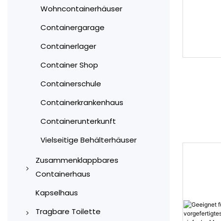
Wohncontainerhäuser
30 Fuß erweiterbares
Containergarage
Containerhaus
Containerlager
40 Fuß erweiterbares
Containerhaus
Container Shop
Containerschule
Containerkrankenhaus
Containerunterkunft
Vielseitige Behälterhäuser
Zusammenklappbares
Containerhaus
Faltbare Containerhäuser
Kapselhaus
vom Typ X
Tragbare Toilette