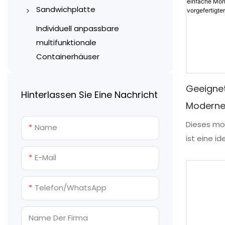
Faltbare Containerhäuser
Farbbeschichtete tragbare
Sandwichplatte
vom Typ Z
Stahltoiletten
Maschinell hergestellte
Individuell anpassbare
Container-Toiletten und
Sandwichplatten
multifunktionale
Badezimmer
Containerhäuser
Handgefertigte
Mobile Toiletten aus
Sandwichpaneele
Geeigne
Kunststoff
Hinterlassen Sie Eine Nachricht
Moderne
Fertige Toiletten- und
Duscheinheiten
Flatpack
Dieses mo
Name
ist eine id
Einfache
Vergnügun
Containe
E-Mail
ermöglich
Laden
macht es 
Telefon/WhatsApp
bequemen 
Häuser od
Name Der Firma