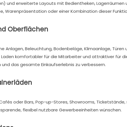
n) und erweiterte Layouts mit Bedientheken, Lagerräumen u
e, Warenpräsentation oder einer Kombination dieser Funkti
nd Oberflächen
ische Anlagen, Beleuchtung, Bodenbeläge, Klimaanlage, Türen
en komfortabler für die Mitarbeiter und attraktiver für di
n und das gesamte Einkaufserlebnis zu verbessern.
ainerläden
Cafés oder Bars, Pop-up-Stores, Showrooms, Ticketstände, s
zsparende, flexibel nutzbare Gewerbeeinheiten wünschen.