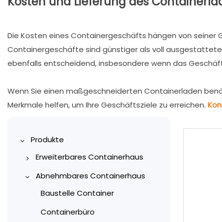
Kosten und Lieferung des Containerla
Die Kosten eines Containergeschäfts hängen von seiner Gr
Containergeschäfte sind günstiger als voll ausgestattete 
ebenfalls entscheidend, insbesondere wenn das Geschäft i
Wenn Sie einen maßgeschneiderten Containerladen benöti
Merkmale helfen, um Ihre Geschäftsziele zu erreichen.
Kon
Produkte
Erweiterbares Containerhaus
10 Fuß erweiterbares
Abnehmbares Containerhaus
Containerhaus
Baustelle Container
20 Fuß erweiterbares
Containerbüro
Containerhaus