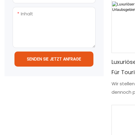
Inhalt
SENDEN SIE JETZT ANFRAGE
Luxuriös
Für Tour
Wir stelle
dennoch p
touristisc
Luxus-Con
einzigarti
kombinier
optimaler 