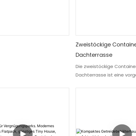
Zweistöckige Containe
Dachterrasse
Die zweistöckige Containe
Dachterrasse ist eine vorg
modulare Bar- und
Gastronomieeinrichtung a
Sie verfügt über eine ebe
Außenbar mit Zapfanlage
Flaschenpräsentation, eine
gelegenen Sitzbereich mit
violetten Schmiedeeiseng