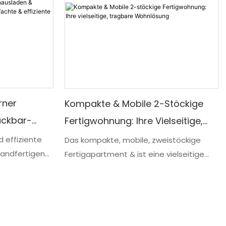
verschiedener Gegenstände
rner
Kompakte & Mobile 2-Stöckige
ackbar-
Fertigwohnung: Ihre Vielseitige,
infachte &
Tragbare Wohnlösung
 effiziente
Das kompakte, mobile, zweistöckige
sandfertigen
Fertigapartment & ist eine vielseitige
ckbar-
und tragbare Wohnlösung, die
elseitigen
maximalen Komfort und Bequemlichkeit
equeme und
bietet. Dank seines modularen Aufbaus
eigenes
und der effizienten Raumnutzung lässt
 Snackbar
sich diese Fertigwohnung problemlos