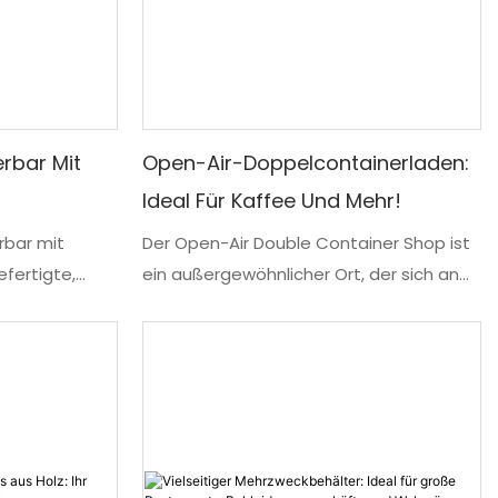
rbar Mit
Open-Air-Doppelcontainerladen:
Ideal Für Kaffee Und Mehr!
rbar mit
Der Open-Air Double Container Shop ist
efertigte,
ein außergewöhnlicher Ort, der sich an
Kaffeeliebhaber und darüber hinaus
us Containern.
richtet. Mit seinem innovativen Design
nerdige
und seiner Vielseitigkeit bietet es ein
 und
bezauberndes Outdoor-Erlebnis für alle,
n tiefer
die einen gemütlichen Ort suchen, an
 dekorativen,
dem sie ihre Lieblingsgetränke und mehr
eländern und
genießen können