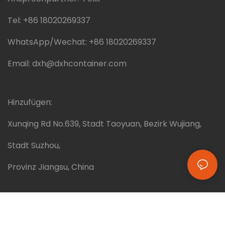
Tel:
+86 18020269337
WhatsApp/Wechat:
+86 18020269337
Email:
dxh@dxhcontainer.com
Hinzufügen:
Xunqing Rd No.639, Stadt Taoyuan, Bezirk Wujiang,
Stadt Suzhou,
Provinz Jiangsu, China