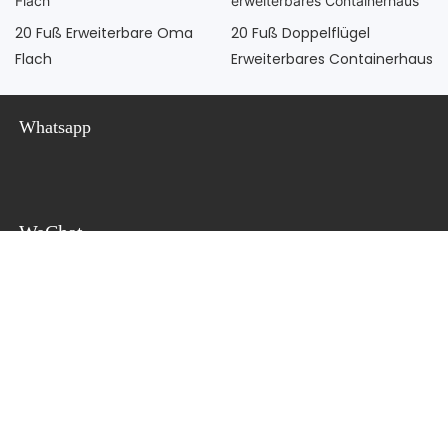
20 Fuß Erweiterbare Oma
20 Fuß Doppelflügel
Flach
Erweiterbares Containerhaus
Whatsapp
WeChat
Kontakt Mit Uns
Ansprechpartner: Felix
Tel:
+86 18020269337