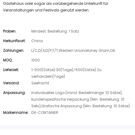
Gästehaus oder sogar als vorübergehende Unterkunft für
Veranstaltungen und Festivals genutzt werden.
Proben:
Mindest. Bestellung: 1 Satz
Herkunftsort:
China
Zahlungen:
L/C,D/A,D/P,T/T,Western Union,Money Gram,OA
MOQ:
1000
Lieferzeit:
1-500(Sätze):30(Tage),>500(Sätze):Zu
verhandeln(Tage)
Versand:
Seefracht
Anpassung:
Individuelles Logo (mind. Bestellmenge: 10 Sätze),
kundenspezifische Verpackung (Min. Bestellung: 10
Sets),Grafische Anpassung (Min. Bestellung: 10 Sätze)
Markenname:
DX-CONTAINER