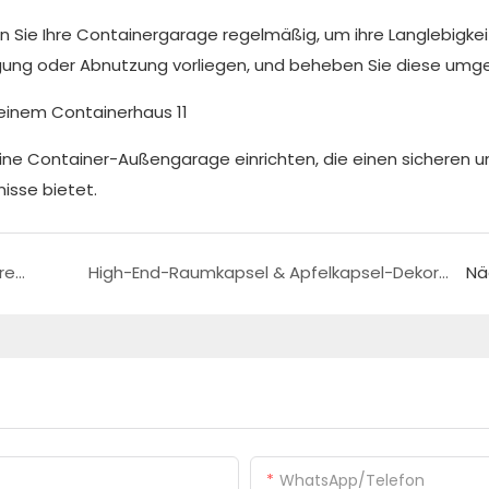
 Sie Ihre Containergarage regelmäßig, um ihre Langlebigkei
igung oder Abnutzung vorliegen, und beheben Sie diese umg
eine Container-Außengarage einrichten, die einen sicheren u
isse bietet.
Vielseitige und erschwingliche abnehmbare Containerhäuser für jedes Design und jede Situation!
High-End-Raumkapsel & Apfelkapsel-Dekoration: Ihr Luxus-Containerhaus
Nä
WhatsApp/Telefon