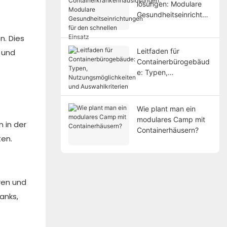
lösungen: Modulare
Gesundheitseinrichtun
gen für den schnellen
Einsatz
n. Dies
Leitfaden für
 und
Containerbürogebäud
e: Typen,
Nutzungsmöglichkeite
n und Auswahlkriterien
Wie plant man ein
modulares Camp mit
n in der
Containerhäusern?
ten.
ren und
anks,