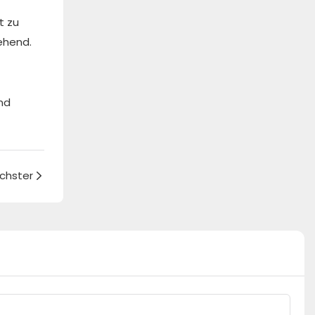
t zu
ehend.
nd
chster