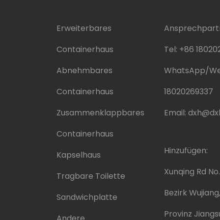
Erweiterbares
Ansprechpartn
Containerhaus
Tel:
+86 18020
Abnehmbares
WhatsApp/We
Containerhaus
18020269337
Zusammenklappbares
Email:
dxh@dx
Containerhaus
Hinzufügen:
Kapselhaus
Xunqing Rd No.
Tragbare Toilette
Bezirk Wujiang
Sandwichplatte
Provinz Jiangs
Andere