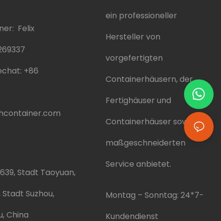
ein professioneller
er: Felix
Hersteller von
269337
vorgefertigten
chat:
+86
Containerhäusern, der
Fertighäuser und
hcontainer.com
Containerhäuser sowie
maßgeschneiderten
Service anbietet.
639, Stadt Taoyuan,
, Stadt Suzhou,
Montag – Sonntag: 24*7-
u, China
Kundendienst