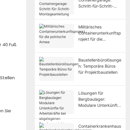
Schritt-für-Schritt-
Montageanleitung
Militärisches
Containerunterkunftsp
rojekt für die
r 40 Fuß
polnische Armee
Baustellenbürolösunge
n: Temporäre Büros
für Projektbaustellen
Stellen
Lösungen für
Bergbaulager:
Modulare Unterkünfte
en Sie
für Arbeitskräfte bei
abgelegenen
Bergbauprojekten
Containerkrankenhaus