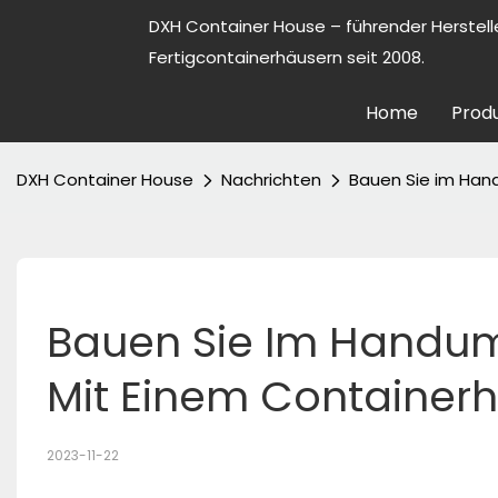
DXH Container House – führender Herstell
Fertigcontainerhäusern seit 2008.
Home
Prod
DXH Container House
Nachrichten
Bauen Sie im Han
Bauen Sie Im Handum
Mit Einem Container
2023-11-22