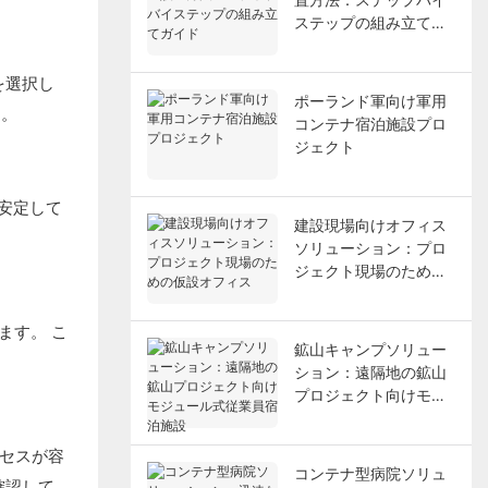
ステップの組み立てガ
イド
を選択し
ポーランド軍向け軍用
す。
コンテナ宿泊施設プロ
ジェクト
で安定して
建設現場向けオフィス
ソリューション：プロ
ジェクト現場のための
仮設オフィス
ます。 こ
鉱山キャンプソリュー
ション：遠隔地の鉱山
プロジェクト向けモジ
ュール式従業員宿泊施
設
クセスが容
コンテナ型病院ソリュ
確認して