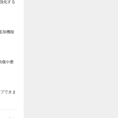
を強化する
追加機能
損傷や磨
ップできま