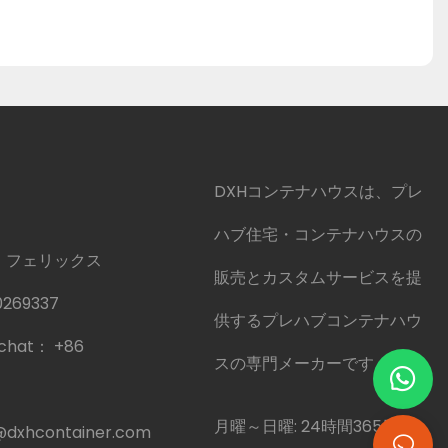
DXHコンテナハウスは、プレ
ハブ住宅・コンテナハウスの
 フェリックス
販売とカスタムサービスを提
0269337
供するプレハブコンテナハウ
echat：
+86
スの専門メーカーです。
月曜～日曜: 24時間365日カ
@dxhcontainer.com