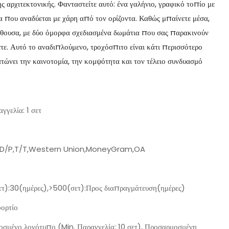
 αρχιτεκτονικής. Φανταστείτε αυτό: ένα γαλήνιο, γραφικό τοπίο με
α που αναδύεται με χάρη από τον ορίζοντα. Καθώς μπαίνετε μέσα,
ίθουσα, με δύο όμορφα σχεδιασμένα δωμάτια που σας παρακινούν
τε. Αυτό το αναδιπλούμενο, τροχόσπιτο είναι κάτι περισσότερο
τώνει την καινοτομία, την κομψότητα και τον τέλειο συνδυασμό
γγελία: 1 σετ
,D/P,T/T,Western Union,MoneyGram,OA
τ):30(ημέρες),>500(σετ):Προς διαπραγμάτευση(ημέρες)
ορτίο
σμένο λογότυπο (Min. Παραγγελία: 10 σετ), Προσαρμοσμένη