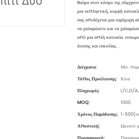
θαύμα στον κόσμο της σύγχρονης
μια εκπληκτική, κομψή κατοικί
σας υποδέχεται μια ευρύχωρη α
να χαλαρώσετε και να χαλαρώσε
από μια απλή κατοικία. ενσωμα
άνεσης και ευκολίας.
Δείγματα:
Μιν. παρα
Τόπος Προέλευσης:
Κίνα
Πληρωμές:
L/C,D/A
MOQ:
1000
Χρόνος Παράδοσης:
1-500(σε
Αποστολή:
Ωκεανό φ
Προσαρμογή:
Προσαρμο