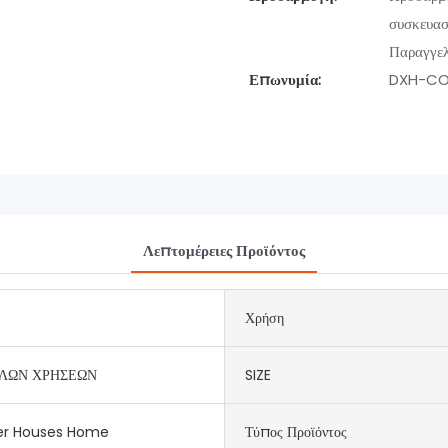
συσκευασ
Παραγγελ
Επωνυμία:
DXH-CO
Λεπτομέρειες Προϊόντος
Χρήση
ΛΩΝ ΧΡΗΣΕΩΝ
SIZE
er Houses Home
Τύπος Προϊόντος