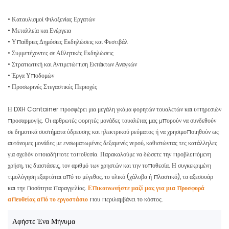
• Καταυλισμοί Φιλοξενίας Εργατών
• Μεταλλεία και Ενέργεια
• Υπαίθριες Δημόσιες Εκδηλώσεις και Φεστιβάλ
• Συμμετέχοντες σε Αθλητικές Εκδηλώσεις
• Στρατιωτική και Αντιμετώπιση Εκτάκτων Αναγκών
• Έργα Υποδομών
• Προσωρινές Στεγαστικές Περιοχές
Η DXH Container προσφέρει μια μεγάλη γκάμα φορητών τουαλετών και υπηρεσιών
προσαρμογής. Οι αρθρωτές φορητές μονάδες τουαλέτας μας μπορούν να συνδεθούν
σε δημοτικά συστήματα ύδρευσης και ηλεκτρικού ρεύματος ή να χρησιμοποιηθούν ως
αυτόνομες μονάδες με ενσωματωμένες δεξαμενές νερού, καθιστώντας τες κατάλληλες
για σχεδόν οποιαδήποτε τοποθεσία. Παρακαλούμε να δώσετε την προβλεπόμενη
χρήση, τις διαστάσεις, τον αριθμό των χρηστών και την τοποθεσία. Η συγκεκριμένη
τιμολόγηση εξαρτάται από το μέγεθος, το υλικό (χάλυβα ή πλαστικό), τα αξεσουάρ
και την ποσότητα παραγγελίας.
Επικοινωνήστε μαζί μας για μια προσφορά
απευθείας από το εργοστάσιο
που περιλαμβάνει το κόστος.
Αφήστε Ένα Μήνυμα