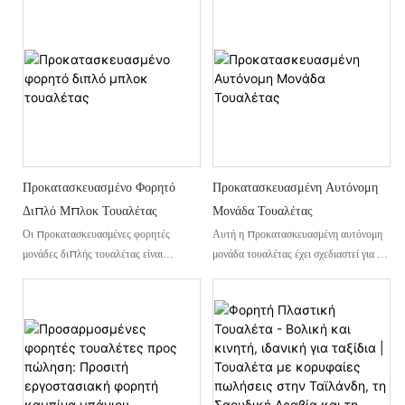
Προκατασκευασμένο Φορητό
Προκατασκευασμένη Αυτόνομη
Διπλό Μπλοκ Τουαλέτας
Μονάδα Τουαλέτας
Οι προκατασκευασμένες φορητές
Αυτή η προκατασκευασμένη αυτόνομη
μονάδες διπλής τουαλέτας είναι
μονάδα τουαλέτας έχει σχεδιαστεί για να
εργοστασιακά προκατασκευασμένες,
παρέχει ένα άνετο και υγιεινό
ανεξάρτητες μονάδες τουαλέτας που
περιβάλλον για διάφορους χώρους.
συνήθως συνδυάζουν δύο τουαλέτες ή
Είναι μια εργοστασιακά
οκλαδόν τουαλέτες σε μία μονάδα. Οι
προκατασκευασμένη και έτοιμη προς
προκατασκευασμένες διπλές τουαλέτες
εγκατάσταση μονάδα μπάνιου. Τα
χρησιμοποιούν ανθεκτικό χαλύβδινο
προκατασκευασμένα αυτόνομα μπάνια
σκελετό και ενσωματωμένα συστήματα
προσφέρουν μια οικονομικά αποδοτική