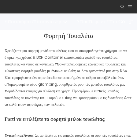
Επεκτάσιμο σπίτι κοντέινερ
Αποσπώμενο Σπίτι Contai
Φορητή Τουαλέτα
Χρειάζεστε μια φορητή μονάδα τουαλέτας που να συναρμολογείται γρήγορα και να
διαρκεί για χρόνια; Η DXH Container κατασκευάζει χαλύβδινες τουαλέτες,
τουαλέτες και ντους σε κοντέινερ, προκατασκευασμένες εξωτερικές τουαλέτες και
πλαστικές φορητές μονάδες μπάνιου απευθείας από το εργοστάσιό μας στην Κίνα.
Είτε προμηθεύετε ένα στρατόπεδο κατασκευής, ένα υπαίθριο φεστιβάλ είτε έναν
απομακρυσμένο χώρο glamping, οι αρθρωτές φορητές μονάδες τουαλέτας μας
παραδίδονται έτοιμες για σύνδεση και χρήση. Προσφέρουμε τυπικές μονάδες
τουαλέτας σε κοντέινερ και μπορούμε επίσης να προσαρμόσουμε τις διαστάσεις ώστε
να καλύπτουν τις ανάγκες των πελατών.
Γιατί να επιλέξετε τα φορητά μπλοκ τουαλέτας;
Υγιεινή και Άνεση:
Σε αντίθεση με τις χημικές τουαλέτες, οι φορητές τουαλέτες είναι