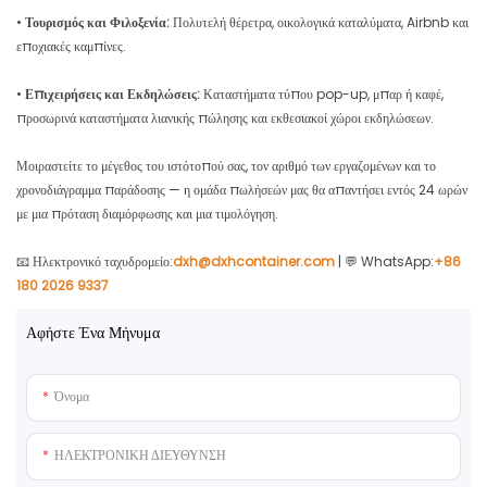
•
Τουρισμός και Φιλοξενία:
Πολυτελή θέρετρα, οικολογικά καταλύματα, Airbnb και
εποχιακές καμπίνες.
•
Επιχειρήσεις και Εκδηλώσεις:
Καταστήματα τύπου pop-up, μπαρ ή καφέ,
προσωρινά καταστήματα λιανικής πώλησης και εκθεσιακοί χώροι εκδηλώσεων.
Μοιραστείτε το μέγεθος του ιστότοπού σας, τον αριθμό των εργαζομένων και το
χρονοδιάγραμμα παράδοσης — η ομάδα πωλήσεών μας θα απαντήσει εντός 24 ωρών
με μια πρόταση διαμόρφωσης και μια τιμολόγηση.
📧 Ηλεκτρονικό ταχυδρομείο:
dxh@dxhcontainer.com
| 💬 WhatsApp:
+86
180 2026 9337
Αφήστε Ένα Μήνυμα
Όνομα
ΗΛΕΚΤΡΟΝΙΚΗ ΔΙΕΥΘΥΝΣΗ