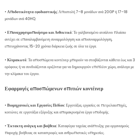
•
Αποδοτικότητα εφοδιαστικής:
Αποστολή 7–8 μονάδων ανά 20GP ή 17–18
μονάδων ανά 40HQ.
•
Επαναχρησιμοποιήσιμο και Ανθεκτικό:
Το γαλβανισμένο ατσάλινο πλαίσιο
αντέχει σε επαναλαμβανόμενη συναρμολόγηση και αποσυναρμολόγηση,
επιτυγχάνοντας 15-20 χρόνια διάρκεια ζωής σε όλα τα έργα.
•
Κλιμακωτό:
Τα αποσπώμενα κοντέινερ μπορούν να στοιβάζονται κάθετα έως και 3
ορόφους ή να συνδυάζονται οριζόντια για να δημιουργούν επιπλέον χώρο, ανάλογα με
την κλίμακα του έργου.
Εφαρμογές αποσπώμενων σπιτιών κοντέινερ
•
Βιομηχανικές και Εργασίες Πεδίου:
Εργοτάξια, εργασίες σε πετρελαιοπηγές,
κοιτώνες σε εργοτάξια εξόρυξης και απομακρυσμένα έργα υποδομής.
•
Έκτακτη ανάγκη και βοήθεια:
Καταφύγια ταχείας ανάπτυξης για οργανισμούς
παροχής βοήθειας σε καταστροφές και ανθρωπιστικές υπηρεσίες.