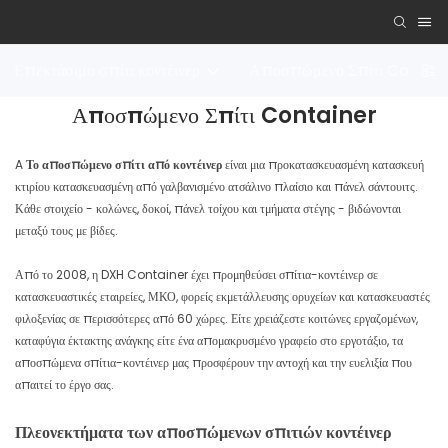
Επεκτάσιμο σπίτι κοντέινερ
Αποσπώμενο Σπίτι Contai
Αποσπώμενο Σπίτι Container
A
Το αποσπώμενο σπίτι από κοντέινερ
είναι μια προκατασκευασμένη κατασκευή
κτιρίου κατασκευασμένη από γαλβανισμένο ατσάλινο πλαίσιο και πάνελ σάντουιτς.
Κάθε στοιχείο - κολώνες, δοκοί, πάνελ τοίχου και τμήματα στέγης - βιδώνονται
μεταξύ τους με βίδες.
Από το 2008, η DXH Container έχει προμηθεύσει σπίτια-κοντέινερ σε
κατασκευαστικές εταιρείες, ΜΚΟ, φορείς εκμετάλλευσης ορυχείων και κατασκευαστές
φιλοξενίας σε περισσότερες από 60 χώρες. Είτε χρειάζεστε κοιτώνες εργαζομένων,
καταφύγια έκτακτης ανάγκης είτε ένα απομακρυσμένο γραφείο στο εργοτάξιο, τα
αποσπώμενα σπίτια-κοντέινερ μας προσφέρουν την αντοχή και την ευελιξία που
απαιτεί το έργο σας.
Πλεονεκτήματα των αποσπώμενων σπιτιών κοντέινερ