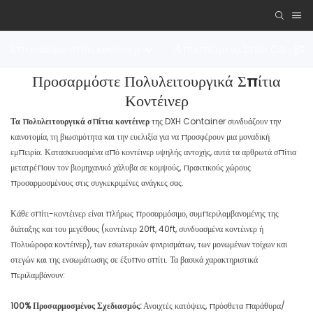
Επεκτάσιμο σπίτι κοντέινερ
Αποσπώμενο Σπίτι Contai
Προσαρμόστε Πολυλειτουργικά Σπίτια
Κοντέινερ
Τα πολυλειτουργικά σπίτια κοντέινερ
της DXH Container συνδυάζουν την
καινοτομία, τη βιωσιμότητα και την ευελιξία για να προσφέρουν μια μοναδική
εμπειρία. Κατασκευασμένα από κοντέινερ υψηλής αντοχής, αυτά τα αρθρωτά σπίτια
μετατρέπουν τον βιομηχανικό χάλυβα σε κομψούς, πρακτικούς χώρους
προσαρμοσμένους στις συγκεκριμένες ανάγκες σας.
Κάθε σπίτι-κοντέινερ είναι πλήρως προσαρμόσιμο, συμπεριλαμβανομένης της
διάταξης και του μεγέθους (κοντέινερ 20ft, 40ft, συνδυασμένα κοντέινερ ή
πολυώροφα κοντέινερ), των εσωτερικών φινιρισμάτων, των μονωμένων τοίχων και
στεγών και της ενσωμάτωσης σε έξυπνο σπίτι. Τα βασικά χαρακτηριστικά
περιλαμβάνουν:
100% Προσαρμοσμένος Σχεδιασμός:
Ανοιχτές κατόψεις, πρόσθετα παράθυρα/