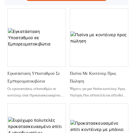
Εγκατάσταση Υποσταθμού Σε
Πισίνα Με Κοντέινερ Προς
Εμπορευματοκιβώτια
Πώληση
Οι εγκαταστάσεις υποσταθμών σε
Ψάχνετε για μια πισίνα κοντέινερ προς
κοντέινερ είναι προκατασκευασμένοι
πώληση που αποστέλλεται απευθείας
κινητοί υποσταθμοί που εγκαθίστανται
από το εργοστάσιο; Η DXH
μέσα σε τυπικά κοντέινερ, καθιστώντας
Container σχεδιάζει, κατασκευάζει και
τες μια φορητή, οικονομικά αποδοτική
παραδίδει πλήρως ενσωματωμένες
και γρήγορη λύση διανομής ενέργειας.
πισίνες κοντέινερ σε οικιακούς και
Αυτές οι προκατασκευασμένες μονάδες
εμπορικούς πελάτες παγκοσμίως.