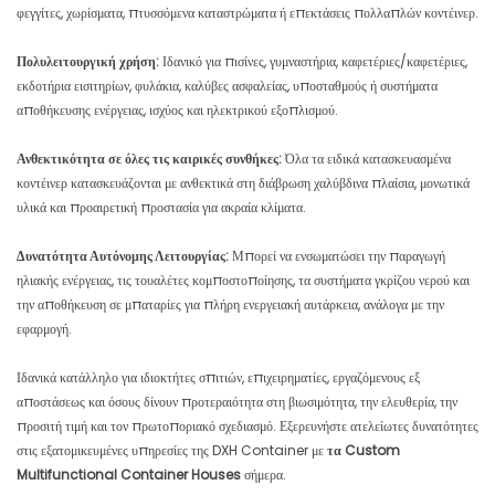
φεγγίτες, χωρίσματα, πτυσσόμενα καταστρώματα ή επεκτάσεις πολλαπλών κοντέινερ.
Πολυλειτουργική χρήση:
Ιδανικό για πισίνες, γυμναστήρια, καφετέριες/καφετέριες,
εκδοτήρια εισιτηρίων, φυλάκια, καλύβες ασφαλείας, υποσταθμούς ή συστήματα
αποθήκευσης ενέργειας, ισχύος και ηλεκτρικού εξοπλισμού.
Ανθεκτικότητα σε όλες τις καιρικές συνθήκες:
Όλα τα ειδικά κατασκευασμένα
κοντέινερ κατασκευάζονται με ανθεκτικά στη διάβρωση χαλύβδινα πλαίσια, μονωτικά
υλικά και προαιρετική προστασία για ακραία κλίματα.
Δυνατότητα Αυτόνομης Λειτουργίας:
Μπορεί να ενσωματώσει την παραγωγή
ηλιακής ενέργειας, τις τουαλέτες κομποστοποίησης, τα συστήματα γκρίζου νερού και
την αποθήκευση σε μπαταρίες για πλήρη ενεργειακή αυτάρκεια, ανάλογα με την
εφαρμογή.
Ιδανικά κατάλληλο για ιδιοκτήτες σπιτιών, επιχειρηματίες, εργαζόμενους εξ
αποστάσεως και όσους δίνουν προτεραιότητα στη βιωσιμότητα, την ελευθερία, την
προσιτή τιμή και τον πρωτοποριακό σχεδιασμό. Εξερευνήστε ατελείωτες δυνατότητες
στις εξατομικευμένες υπηρεσίες της DXH Container με
τα Custom
Multifunctional Container Houses
σήμερα.