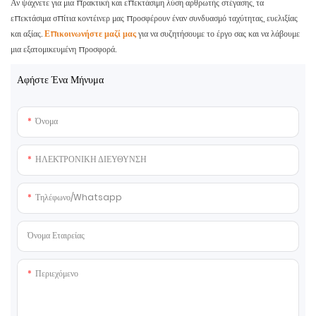
Αν ψάχνετε για μια πρακτική και επεκτάσιμη λύση αρθρωτής στέγασης, τα
επεκτάσιμα σπίτια κοντέινερ μας προσφέρουν έναν συνδυασμό ταχύτητας, ευελιξίας
και αξίας.
Επικοινωνήστε μαζί μας
για να συζητήσουμε το έργο σας και να λάβουμε
μια εξατομικευμένη προσφορά.
Αφήστε Ένα Μήνυμα
Όνομα
ΗΛΕΚΤΡΟΝΙΚΗ ΔΙΕΥΘΥΝΣΗ
Τηλέφωνο/whatsapp
Όνομα Εταιρείας
Περιεχόμενο