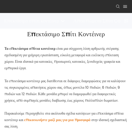
Επεκτάσιμο σπίτι κοντέινερ
Αποσπώμενο Σπίτι Contai
Επεκτάσιμο Σπίτι Κοντέινερ
Τα επεκτάσιμα σπίτια κοντέινερ
είναι μια σύγχρονη λύση αρθρωτής στέγασης
σχεδιασμένη για γρήγορη εγκατάσταση, εύκολη μεταφορά και ευέλικτη επέκταση
χώρου. Είναι ιδανικά για κατοικίες, προσωρινές κατοικίες, ξενοδοχεία, γραφεία και
εμπορικά έργα.
Τα επεκτάσιμα κοντέινερ μας διατίθενται σε διάφορες διαμορφώσεις για να καλύψουν
τις συγκεκριμένες απαιτήσεις χώρου σας, όπως μοντέλα 10 ποδιών, 6 ποδιών, 9
ποδιών και 12 ποδιών. Κάθε μονάδα μπορεί να διαμορφωθεί για διαφορετικές
χρήσεις, από συμπαγείς μονάδες διαβίωσης έως χώρους πολλαπλών δωματίων.
Παρακαλούμε περιηγηθείτε στα ακόλουθα σχέδια κατόψεων για επεκτάσιμα σπίτια
κοντέινερ και
επικοινωνήστε μαζί μας για μια προσφορά
στην ιδανική σχεδιαστική
σας λύση.