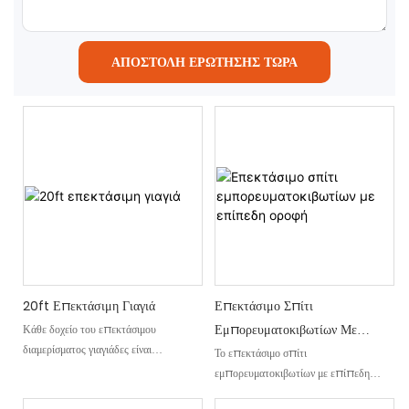
ΑΠΟΣΤΟΛΉ ΕΡΏΤΗΣΗΣ ΤΏΡΑ
20ft Επεκτάσιμη Γιαγιά
Επεκτάσιμο Σπίτι
Εμπορευματοκιβωτίων Με
Κάθε δοχείο του επεκτάσιμου
διαμερίσματος γιαγιάδες είναι
Επίπεδη Οροφή
Το επεκτάσιμο σπίτι
κατασκευασμένο με υλικά υψηλής
εμπορευματοκιβωτίων με επίπεδη
ποιότητας και ακριβή μηχανική για να
οροφή είναι ένα καινοτόμο αρθρωτό