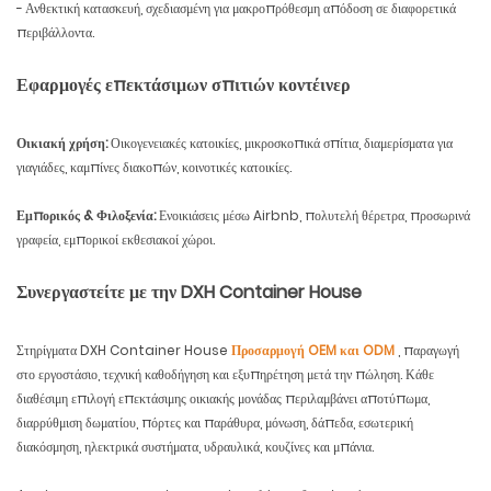
- Ανθεκτική κατασκευή, σχεδιασμένη για μακροπρόθεσμη απόδοση σε διαφορετικά
περιβάλλοντα.
Εφαρμογές επεκτάσιμων σπιτιών κοντέινερ
Οικιακή χρήση:
Οικογενειακές κατοικίες, μικροσκοπικά σπίτια, διαμερίσματα για
γιαγιάδες, καμπίνες διακοπών, κοινοτικές κατοικίες.
Εμπορικός & Φιλοξενία:
Ενοικιάσεις μέσω Airbnb, πολυτελή θέρετρα, προσωρινά
γραφεία, εμπορικοί εκθεσιακοί χώροι.
Συνεργαστείτε με την DXH Container House
Στηρίγματα DXH Container House
Προσαρμογή OEM και ODM
, παραγωγή
στο εργοστάσιο, τεχνική καθοδήγηση και εξυπηρέτηση μετά την πώληση. Κάθε
διαθέσιμη επιλογή επεκτάσιμης οικιακής μονάδας περιλαμβάνει αποτύπωμα,
διαρρύθμιση δωματίου, πόρτες και παράθυρα, μόνωση, δάπεδα, εσωτερική
διακόσμηση, ηλεκτρικά συστήματα, υδραυλικά, κουζίνες και μπάνια.