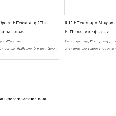
Οροφή Επεκτάσιμη Σπίτι
10ft Επεκτάσιμο Μικροσκ
ατοκιβωτίων
Εμπορευματοκιβωτίων
μα σπίτια των
Στον τομέα της προηγμένης μηχ
κιβωτίων διαθέτουν ένα μοντέρνο
επέκταση του χώρου ενός σπιτι
πίπεδης οροφής που μεγιστοποιεί
επεκτάσιμο σπίτι εμπορευματο
κό χώρο, παρέχοντας παράλληλα μια
μπορεί να ερμηνευτεί ως μια έν
τική. Σχεδιασμένο για να επεκταθεί
αποτελεσματικού τετραγωνικού 
ές οι μονάδες μετατρέπουν ένα
γενναιόδωρους εσωτερικούς χώ
ρο σε ένα ευρύχωρο και λειτουργικό
παρακάμπτουν τους περιορισμο
σε λίγες ώρες, παρέχοντας
παραδοσιακής θεμελίωσης. Ένα
μια ασφαλή και ασφαλή δομή
χαρακτηριστικό επιτρέπει τον 
μετασχηματισμό για να δημιουρ
χώρο στο υπνοδωμάτιο για μια 