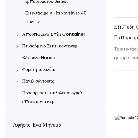
εμπορευματοκιβωτίων
Επεκτάσιμο σπίτι κοντέινερ 40
ποδιών
Επίπεδη 
Αποσπώμενο Σπίτι Container
Εμπορευμ
Δοχείο εργοτάξιο
Πτυσσόμενο Σπίτι κοντέινερ
Τα επεκτάσι
컨테이너 사무실
Πτυσσόμενα σπίτια κοντέινερ
εμπορευματο
Κάψουλα House
τύπου X
σχεδιασμό ε
Κατοικίες από κοντέινερ
Φορητή τουαλέτα
τον εσωτερι
Πτυσσόμενα σπίτια κοντέινερ
Δοχείο γκαράζ
Φορητές Τουαλέτες από Χάλυβα
Πάνελ σάντουιτς
κομψή αισθη
τύπου Z
με Χρωματιστή Επικάλυψη
Αποθήκη εμπορευματοκιβωτίων
Μηχανοποίητα πάνελ σάντουιτς
εύκολα, αυτ
Προσαρμόστε πολυλειτουργικά
Τουαλέτες και Μπάνια σε
συμπαγές χώ
σπίτια κοντέινερ
Κατάστημα κοντέινερ
Χειροποίητα πάνελ σάντουιτς
Κοντέινερ
περιβάλλον 
Σχολείο Κοντέινερ
παράλληλα 
Πλαστικές κινητές τουαλέτες
Αφήστε Ένα Μήνυμα
Νοσοκομείο Κοντέινερ
Προκατασκευασμένες μονάδες