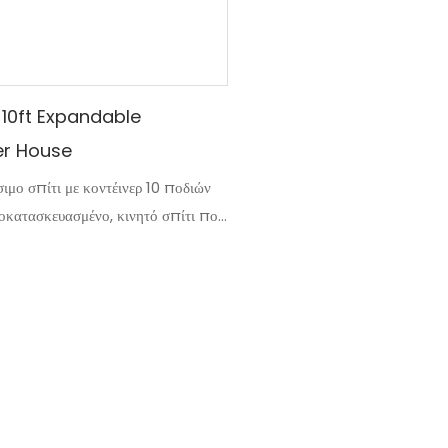
νεόνυμφος, εξασφαλίζοντας ότι 
ικανοποιεί τις εξελισσόμενες α
πάροδο του χρόνου
 10ft Expandable
er House
ιμο σπίτι με κοντέινερ 10 ποδιών
ροκατασκευασμένο, κινητό σπίτι που
ια μικροσκοπική κατοικία. Αυτός ο
ού μπορεί να επεκταθεί για να
ι έναν μεγαλύτερο χώρο διαβίωσης,
μια οικονομικά αποδοτική και
ση στέγασης