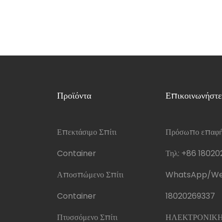
Προϊόντα
Επικοινωνήστε
Επεκτάσιμο Σπίτι
Πρόσωπο επαφής
Container
Τηλ:
+86 18020
Αποσπώμενο Σπίτι
WhatsApp/We
Container
18020269337
Πτυσσόμενο Σπίτι
ΗΛΕΚΤΡΟΝΙΚΗ