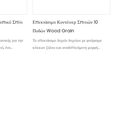
οπικό Σπίτι
Επεκτάσιμο Κοντέινερ Σπιτιών 10
Ποδών Wood Grain
ανικής για την
Το επεκτάσιμο δοχείο δοχείων με φινίρισμα
ού, ένα
κόκκων ξύλου και αναδιπλούμενη μορφή
κιβωτίων 10ft
συνδυάζει τον τέλειο συνδυασμό ευελιξίας και
νοια του
ομορφιάς. Είναι εύκολο να εγκατασταθεί και να
υλικού με
μετακινηθεί εύκολα. απολαύστε ευέλικτη
ρους που
ελευθερία διαβίωσης με το επεκτάσιμο κοντέινερ
ύς μιας
σπίτι μας
 τόσο μοναδικό
εύκολο
γήσει επιπλέον
νέα οικογένεια ή