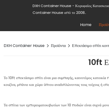
DXH Container House - Κορυφαίος Κατασκε
Container House από το 2008..
Home
Προϊό
DXH Container House
Προϊόντα
Επεκτάσιμο σπίτι κοντ
10ft 
Το 10ft επεκτάσιμο σπίτι είναι μια συμπαγής, καινοτόμος κατοικία
κουζίνα, μπάνιο και χώρο ύπνου αναδιπλώνοντας τους τοίχους ή επε
Τα σπίτια των εμπορευματοκιβωτίων των 10 ποδιών είναι συχνά μονω