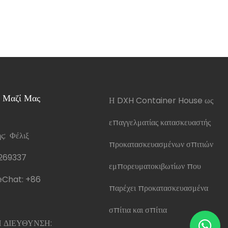
 Μαζί Μας
Η DXH Container House ως
επαγγελματίας κατασκευαστής
: Φέλιξ
προκατασκευασμένων σπιτιών
269337
εμπορευματοκιβωτίων που
Chat:
+86
παρέχει προκατασκευασμένα
σπίτια και σπίτια
 ΔΙΕΥΘΥΝΣΗ: