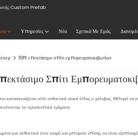
υαστής Custom Prefab
ντα
Υπηρεσίες
Νέα
Σχετικά Με Εμάς.
Διανομέ
έινερ
10ft επεκτάσιμο σπίτι εμπορευματοκιβωτίων
Επεκτάσιμο Σπίτι Εμπορευματοκι
 που κατασκευάζεται από ανθεκτικά υλικά όπως ο χάλυβας. Μπορεί να ε
κτείνοντας τα τηλεσκοπικά τμήματα.
μένα και ανθεκτικά στον καιρό και μπορούν επίσης να είναι εξοπλισμέ