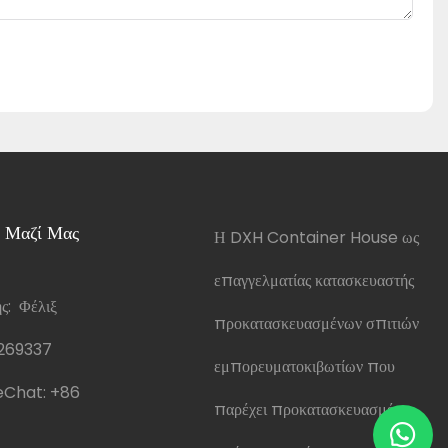
 Μαζί Μας
Η DXH Container House ως
επαγγελματίας κατασκευαστής
: Φέλιξ
προκατασκευασμένων σπιτιών
269337
εμπορευματοκιβωτίων που
Chat:
+86
παρέχει προκατασκευασμένα