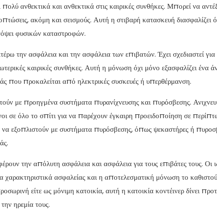
ι πολύ ανθεκτικά και ανθεκτικά στις καιρικές συνθήκες. Μπορεί να αντέξ
οπτώσεις, ακόμη και σεισμούς. Αυτή η στιβαρή κατασκευή διασφαλίζει ό
νόψει φυσικών καταστροφών.
έρω την ασφάλεια και την ασφάλεια των επιβατών. Έχει σχεδιαστεί για
ωτερικές καιρικές συνθήκες. Αυτή η μόνωση όχι μόνο εξασφαλίζει ένα ά
ιάς που προκαλείται από ηλεκτρικές συσκευές ή υπερθέρμανση.
τούν με προηγμένα συστήματα πυρανίχνευσης και πυρόσβεσης. Ανιχνευ
νοι σε όλο το σπίτι για να παρέχουν έγκαιρη προειδοποίηση σε περίπ
 να εξοπλιστούν με συστήματα πυρόσβεσης, όπως ψεκαστήρες ή πυροσ
άς.
ρουν την απόλυτη ασφάλεια και ασφάλεια για τους επιβάτες τους. Οι ι
α χαρακτηριστικά ασφαλείας και η αποτελεσματική μόνωση το καθιστού
οσωρινή είτε ως μόνιμη κατοικία, αυτή η κατοικία κοντέινερ δίνει προ
την ηρεμία τους.