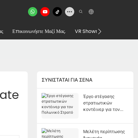
ας
Επικοινωνήστε Μαζί Μας.
VR Showroom
ΣΥΝΙΣΤΆΤΑΙ ΓΙΑ ΣΈΝΑ
ate 
Έργο στέγασης
στρατιωτικών
κοντέινερ για τον
Πολωνικό Στρατό
Μελέτη περίπτωσης
διαμονής