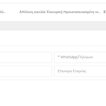
Προσαρμοσμένα μίνι αποσπώμενα δοχεία: Ευέλικτη λύση αποθήκευσης για κήπο, κατοικίδια, & εργαλεία
Απόλυτη ευκολία: Εσωτερική προκατασκευασμένη τουαλέτα με κοντέινερ με ανώτερα χαρακτηριστικά
Ε
WhatsApp/Τηλέφωνο
Επωνυμία Εταιρείας