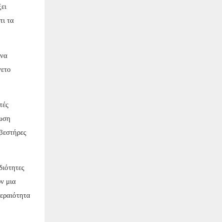
ει
τι τα
 να
νετο
τές
τωση
βεστήρες
διότητες
ν μια
τεραιότητα