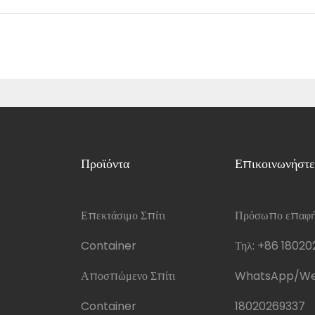
Προϊόντα
Επικοινωνήστε
Επεκτάσιμο Σπίτι
Πρόσωπο επαφής
Container
Τηλ:
+86 18020
Αποσπώμενο Σπίτι
WhatsApp/We
Container
18020269337