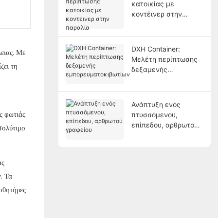
κατοικίας με
κοντέινερ στην
παραλία
DXH Container:
ειας. Με
Μελέτη περίπτωσης
ζει τη
δεξαμενής
εμπορευματοκιβωτίω
ν
Ανάπτυξη ενός
ς φωτιάς.
πτυσσόμενου,
επίπεδου, αρθρωτού
πολύτιμο
γραφείου
ας
. Τα
σθητήρες