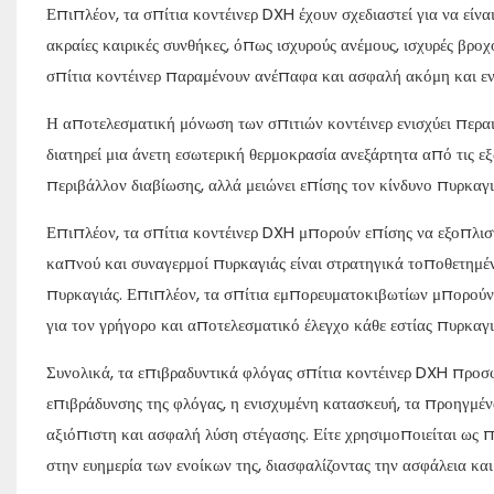
Επιπλέον, τα σπίτια κοντέινερ DXH έχουν σχεδιαστεί για να είνα
ακραίες καιρικές συνθήκες, όπως ισχυρούς ανέμους, ισχυρές βροχ
σπίτια κοντέινερ παραμένουν ανέπαφα και ασφαλή ακόμη και ε
Η αποτελεσματική μόνωση των σπιτιών κοντέινερ ενισχύει περαιτ
διατηρεί μια άνετη εσωτερική θερμοκρασία ανεξάρτητα από τις εξ
περιβάλλον διαβίωσης, αλλά μειώνει επίσης τον κίνδυνο πυρκαγ
Επιπλέον, τα σπίτια κοντέινερ DXH μπορούν επίσης να εξοπλισ
καπνού και συναγερμοί πυρκαγιάς είναι στρατηγικά τοποθετημέ
πυρκαγιάς. Επιπλέον, τα σπίτια εμπορευματοκιβωτίων μπορούν
για τον γρήγορο και αποτελεσματικό έλεγχο κάθε εστίας πυρκαγι
Συνολικά, τα επιβραδυντικά φλόγας σπίτια κοντέινερ DXH προσφέ
επιβράδυνσης της φλόγας, η ενισχυμένη κατασκευή, τα προηγμέν
αξιόπιστη και ασφαλή λύση στέγασης. Είτε χρησιμοποιείται ως πρ
στην ευημερία των ενοίκων της, διασφαλίζοντας την ασφάλεια και 