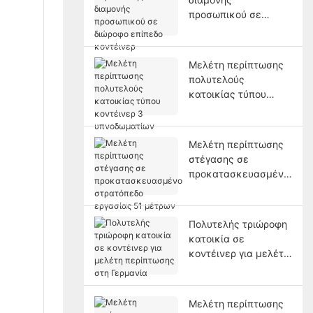
προσωπικού σε
διώροφο επίπεδο
κοντέινερ
Μελέτη περίπτωσης
πολυτελούς
κατοικίας τύπου
κοντέινερ 3
υπνοδωματίων
Μελέτη περίπτωσης
στέγασης σε
προκατασκευασμένο
στρατόπεδο εργασίας
51 μέτρων
Πολυτελής τριώροφη
κατοικία σε
κοντέινερ για μελέτη
περίπτωσης στη
Γερμανία
Μελέτη περίπτωσης