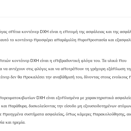
γας σπίτια κοντέινερ DXH είναι η επιτομή της ασφάλειας και της ασφάλ
 αυτό το κοντέινερ προσφέρει απαράμιλλη πυροπροστασία και εξασφαλί
ιτιών κοντέινερ DXH είναι η επιβραδυντική φλόγα του. Τα υλικά που
ια να αντέχουν στις φλόγες και να αποτρέπουν τη γρήγορη εξάπλωση τη
τέινερ δεν θα προκαλέσει την αναβάθμισή του, δίνοντας στους ενοίκους 
μπορευματοκιβωτίων DXH είναι εξοπλισμένα με χαρακτηριστικά ασφαλεί
ες και παράθυρα, δυσκολεύοντας την είσοδο μη εξουσιοδοτημένων ατόμων
ε προηγμένα συστήματα ασφαλείας, όπως κάμερες παρακολούθησης, αι
α και ηρεμία.