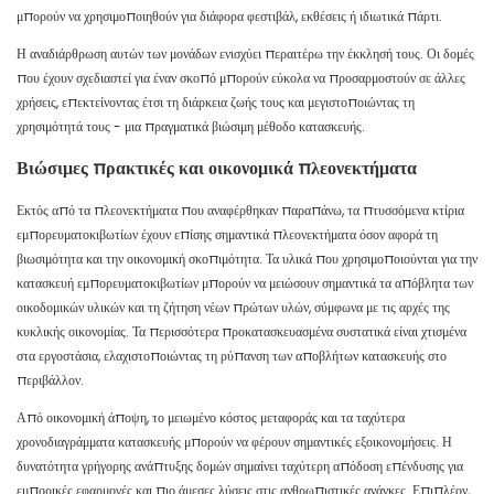
μπορούν να χρησιμοποιηθούν για διάφορα φεστιβάλ, εκθέσεις ή ιδιωτικά πάρτι.
Η αναδιάρθρωση αυτών των μονάδων ενισχύει περαιτέρω την έκκλησή τους. Οι δομές
που έχουν σχεδιαστεί για έναν σκοπό μπορούν εύκολα να προσαρμοστούν σε άλλες
χρήσεις, επεκτείνοντας έτσι τη διάρκεια ζωής τους και μεγιστοποιώντας τη
χρησιμότητά τους - μια πραγματικά βιώσιμη μέθοδο κατασκευής.
Βιώσιμες πρακτικές και οικονομικά πλεονεκτήματα
Εκτός από τα πλεονεκτήματα που αναφέρθηκαν παραπάνω, τα πτυσσόμενα κτίρια
εμπορευματοκιβωτίων έχουν επίσης σημαντικά πλεονεκτήματα όσον αφορά τη
βιωσιμότητα και την οικονομική σκοπιμότητα. Τα υλικά που χρησιμοποιούνται για την
κατασκευή εμπορευματοκιβωτίων μπορούν να μειώσουν σημαντικά τα απόβλητα των
οικοδομικών υλικών και τη ζήτηση νέων πρώτων υλών, σύμφωνα με τις αρχές της
κυκλικής οικονομίας. Τα περισσότερα προκατασκευασμένα συστατικά είναι χτισμένα
στα εργοστάσια, ελαχιστοποιώντας τη ρύπανση των αποβλήτων κατασκευής στο
περιβάλλον.
Από οικονομική άποψη, το μειωμένο κόστος μεταφοράς και τα ταχύτερα
χρονοδιαγράμματα κατασκευής μπορούν να φέρουν σημαντικές εξοικονομήσεις. Η
δυνατότητα γρήγορης ανάπτυξης δομών σημαίνει ταχύτερη απόδοση επένδυσης για
εμπορικές εφαρμογές και πιο άμεσες λύσεις στις ανθρωπιστικές ανάγκες. Επιπλέον,