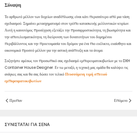
Σύναψη
Το αρθρωτό μέλλον των δοχείων αναδίπλωσης είναι κάτι περισσότερο από μια τάση
σχεδιασμού. Σημαίνει μετασχηματισμό στον τρόπο κατασκευής μελλοντικών κτιρίων.
Αυτή η καινοτόμος προσέγγιση εξετάζει την προσαρμοστικότητα, τη βιωσιμότητα και
την αποτελεσματικότητα, τη διεύρυνση των δυνατοτήτων του δομημένου
περιβάλλοντος και την προετοιμασία του δρόμου για ένα πιο ευέλικτο, ευαίσθητο και
οικονομικά προσιτό μέλλον για την αστική ανάπτυξη και τα άτομα.
Συζητήστε αμέσως τον προσωπικό σας σχεδιασμό εμπορευματοκιβωτίων με το DXH
Container House Designer. Εν τω μεταξύ, η τεχνική μας ομάδα θα καλύψει τις
ανάγκες σας και θα σας δώσει τον τελικό
Πτυσσόμενη τιμή σπιτιού
εμπορευματοκιβωτίων
Προπαν
Επόμενο
ΣΥΝΙΣΤΆΤΑΙ ΓΙΑ ΣΈΝΑ