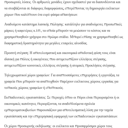
προσωρινές λύσεις. Οι αρθρωτές μονάδες έχουν σχεδιαστεί για να διασυνδέονται και
να στοιβάζονται σε διάφορες διαμορφώσεις, επιτρέποντας τη δημιουργία ευέλικτων
χώρων που καλύπτουν ένα ευρύ φάσμα απαιτήσεων.
Αναδυόμενο κατάστημα λιανικής πώλησης: κατάλληλο για αναδυόμενες προσωπικές
μάρκες ή καφετέριες κ.λπ., τα οποία μπορούν να μειώσουν το κόστος και να
χρησιμοποιηθούν γρήγορα στο πρώιμο στάδιο. Μπορεί επίσης να χρησιμοποιηθεί ως
διαφημιστική δραστηριότητα για μεγάλες εταιρείες αλυσίδας.
Προσιτή στέγαση: Η αποτελεσματική και οικονομικά αποδοτική φύση τους είναι
ιδανική για πόλεις ή οικογένειες που αντιμετωπίζουν ελλείψεις στέγασης,
αντιμετωπίζουν κοινοτικές ελλείψεις στέγασης ή ατομικές προκλήσεις στέγασης.
Τηλεχρωματικοί χώροι γραφείων: Για αναπτυσσόμενες επιχειρήσεις ή εργοτάξια, τα
γραφεία που μπορούν να αναπτυχθούν παρέχουν ευέλικτους χώρους εργασίας για
τοπικούς χώρους γραφείων ή εποπτικούς.
Εκπαιδευτικές εγκαταστάσεις: Σε περιοχές όπου οι πόροι είναι περιορισμένοι ή οι
οικονομικές ικανότητες περιορίζονται, τα αναδιπλούμενα σχολεία
εμπορευματοκιβωτίων παρουσιάζουν μια αποτελεσματική λύση για την ταχεία
εγκατάσταση και την επιχειρησιακή εφαρμογή των εκπαιδευτικών εγκαταστάσεων.
Οι χώροι προσωρινής εκδήλωσης: οι ευέλικτοι και προσαρμόσιμοι χώροι τους