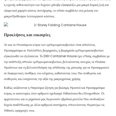
η εγγενής ανθεκτικότητα των δοχείων χάλυβα εξασφαλίζει μια μακρά δομική ζωή και
εξαιρετικά χαμηλό κόστος συντήρησης, το οποίο συμβάλλει στη μείωση του
μακροπρόθεσμου λειτουργικού κόστους.
Προκλήσεις και ευκαιρίες
Αν και τα πτυσσόμενα κτίρια των εμπορευματοκιβωτίων είναι απολύτως
προσαρμόσιμα σε πολλαπλές βιομηχανίες, η βιομηχανία εμπορευματοκιβωτίων
εξακολουθεί να εξελίσσεται. Το DXH Container House έχει επίσης συμβαδίσει με
την ανάπτυξη σπιτιών εμπορευματοκιβωτίων, βελτιώνοντας συνεχώς τα πλαίσια
προϊόντων και τη βελτιστοποίηση της απόδοσης της μόνωσης για να προσαρμοστεί
σε διαφορετικές συνθήκες του κλίματος, καθιστώντας τους πιο σταθερούς και
σταθερούς και ενισχύοντας την αξία της μακροχρόνιας χρήσης.
Καθώς αυξάνονται η παγκόσμια ζήτηση για βιώσιμα, προσιτά και προσαρμόσιμα
κτίρια, οι καινοτομίες στον αρθρωτό σχεδιασμό πιθανότατα θα επιταχυνθούν. Οι
αρχιτέκτονες και οι μηχανικοί μας διερευνούν υβριδικά μοντέλα που συνδυάζουν
δοχεία αναδίπλωσης με άλλα αρθρωτά συστήματα, επεκτείνοντας περαιτέρω τις
πιθανές εφαρμογές τους.