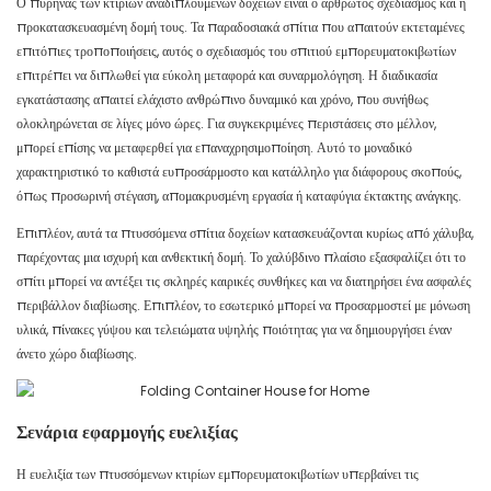
Ο πυρήνας των κτιρίων αναδιπλούμενων δοχείων είναι ο αρθρωτός σχεδιασμός και η
προκατασκευασμένη δομή τους. Τα παραδοσιακά σπίτια που απαιτούν εκτεταμένες
επιτόπιες τροποποιήσεις, αυτός ο σχεδιασμός του σπιτιού εμπορευματοκιβωτίων
επιτρέπει να διπλωθεί για εύκολη μεταφορά και συναρμολόγηση. Η διαδικασία
εγκατάστασης απαιτεί ελάχιστο ανθρώπινο δυναμικό και χρόνο, που συνήθως
ολοκληρώνεται σε λίγες μόνο ώρες. Για συγκεκριμένες περιστάσεις στο μέλλον,
μπορεί επίσης να μεταφερθεί για επαναχρησιμοποίηση. Αυτό το μοναδικό
χαρακτηριστικό το καθιστά ευπροσάρμοστο και κατάλληλο για διάφορους σκοπούς,
όπως προσωρινή στέγαση, απομακρυσμένη εργασία ή καταφύγια έκτακτης ανάγκης.
Επιπλέον, αυτά τα πτυσσόμενα σπίτια δοχείων κατασκευάζονται κυρίως από χάλυβα,
παρέχοντας μια ισχυρή και ανθεκτική δομή. Το χαλύβδινο πλαίσιο εξασφαλίζει ότι το
σπίτι μπορεί να αντέξει τις σκληρές καιρικές συνθήκες και να διατηρήσει ένα ασφαλές
περιβάλλον διαβίωσης. Επιπλέον, το εσωτερικό μπορεί να προσαρμοστεί με μόνωση
υλικά, πίνακες γύψου και τελειώματα υψηλής ποιότητας για να δημιουργήσει έναν
άνετο χώρο διαβίωσης.
Σενάρια εφαρμογής ευελιξίας
Η ευελιξία των πτυσσόμενων κτιρίων εμπορευματοκιβωτίων υπερβαίνει τις