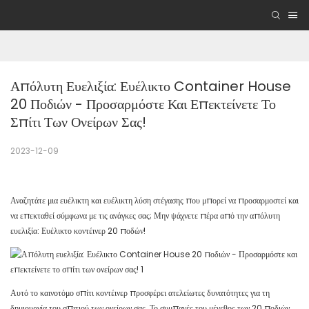
Απόλυτη Ευελιξία: Ευέλικτο Container House 
20 Ποδιών - Προσαρμόστε Και Επεκτείνετε Το 
Σπίτι Των Ονείρων Σας!
2023-12-09
Αναζητάτε μια ευέλικτη και ευέλικτη λύση στέγασης που μπορεί να προσαρμοστεί και
να επεκταθεί σύμφωνα με τις ανάγκες σας; Μην ψάχνετε πέρα ​​από την απόλυτη
ευελιξία: Ευέλικτο κοντέινερ 20 ποδών!
Αυτό το καινοτόμο σπίτι κοντέινερ προσφέρει ατελείωτες δυνατότητες για τη
δημιουργία του σπιτιού των ονείρων σας. Το συμπαγές του μέγεθος των 20 ποδιών