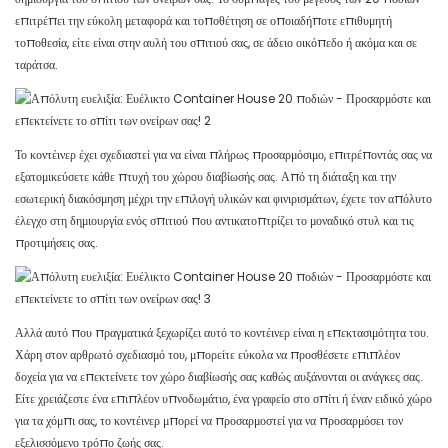
επιτρέπει την εύκολη μεταφορά και τοποθέτηση σε οποιαδήποτε επιθυμητή
τοποθεσία, είτε είναι στην αυλή του σπιτιού σας, σε άδειο οικόπεδο ή ακόμα και σε
ταράτσα.
Το κοντέινερ έχει σχεδιαστεί για να είναι πλήρως προσαρμόσιμο, επιτρέποντάς σας να
εξατομικεύσετε κάθε πτυχή του χώρου διαβίωσής σας. Από τη διάταξη και την
εσωτερική διακόσμηση μέχρι την επιλογή υλικών και φινιρισμάτων, έχετε τον απόλυτο
έλεγχο στη δημιουργία ενός σπιτιού που αντικατοπτρίζει το μοναδικό στυλ και τις
προτιμήσεις σας.
Αλλά αυτό που πραγματικά ξεχωρίζει αυτό το κοντέινερ είναι η επεκτασιμότητα του.
Χάρη στον αρθρωτό σχεδιασμό του, μπορείτε εύκολα να προσθέσετε επιπλέον
δοχεία για να επεκτείνετε τον χώρο διαβίωσής σας καθώς αυξάνονται οι ανάγκες σας.
Είτε χρειάζεστε ένα επιπλέον υπνοδωμάτιο, ένα γραφείο στο σπίτι ή έναν ειδικό χώρο
για τα χόμπι σας, το κοντέινερ μπορεί να προσαρμοστεί για να προσαρμόσει τον
εξελισσόμενο τρόπο ζωής σας.