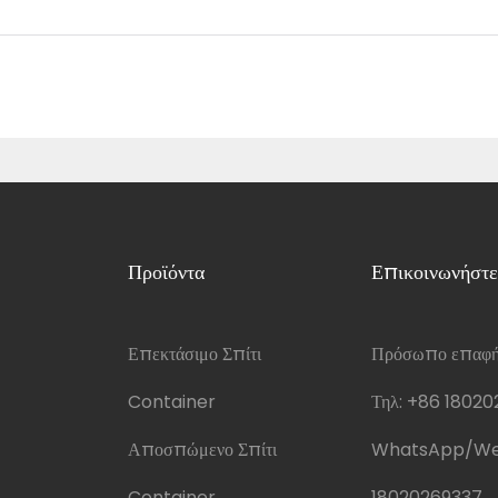
Προϊόντα
Επικοινωνήστε
Επεκτάσιμο Σπίτι
Πρόσωπο επαφής
Container
Τηλ:
+86 18020
Αποσπώμενο Σπίτι
WhatsApp/We
Container
18020269337