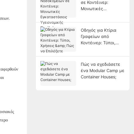
σε Κοντέινερ:
Μεταλλευτικής
Μονωτικές
Ανάπτυξης
Εγκαταστάσεις
ώσεων.
Υγειονομικής
Περίθαλψης για
Οδηγός για Κτίρια
Ταχεία Ανάπτυξη
Γραφείων από
Κοντέινερ: Τύποι,
Χρήσεις & Πώς να
Επιλέξετε
Πώς να σχεδιάσετε
ταφερθούν
ένα Modular Camp με
αι
Container Houses;
οσιακές
τερο