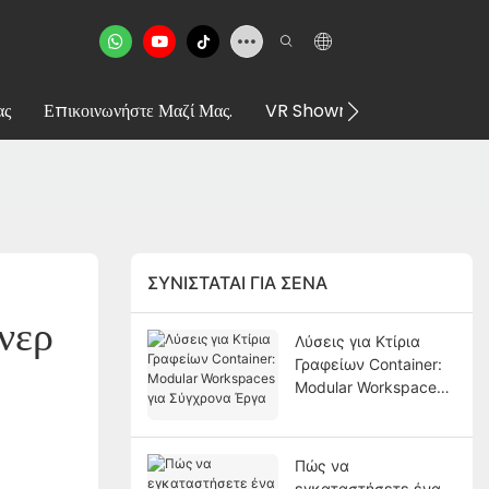
ας
Επικοινωνήστε Μαζί Μας.
VR Showroom
ΣΥΝΙΣΤΆΤΑΙ ΓΙΑ ΣΈΝΑ
ερ 
Λύσεις για Κτίρια
Γραφείων Container:
Modular Workspaces
για Σύγχρονα Έργα
Πώς να
εγκαταστήσετε ένα