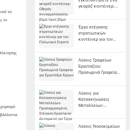
γκαράζ κοντέινερ:
υτά τα
Οδηγός
συναρμολόγησης
ς το
βήμα προς βήμα
Έργο στέγασης
στρατιωτικών
κοντέινερ για τον
Πολωνικό Στρατό
απόκτησης
Λύσεις Γραφείων
Εργοταξίου:
Προσωρινά Γραφεία
για Εργοτάξια Έργων
Λύσεις για
Κατασκηνώσεις
Μεταλλείων:
χειρισμό
Προσαρμοσμένη
ιβάλλοντα.
Στέγαση Εργατικού
Δυναμικού για Έργα
Λύσεις Νοσοκομείων
Απομακρυσμένης