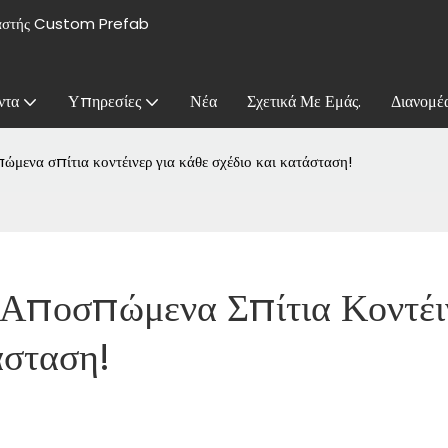
υαστής Custom Prefab
ντα
Υπηρεσίες
Νέα
Σχετικά Με Εμάς.
Διανομέ
ώμενα σπίτια κοντέινερ για κάθε σχέδιο και κατάσταση!
 Αποσπώμενα Σπίτια Κοντέιν
άσταση!