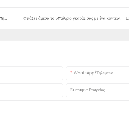
Σπίτια κοντέινερ με κορυφαίες πωλήσεις στην Ευρώπη: Διευρυμένα κοντέινερ για μοντέρνα διαβίωση!
Φτιάξτε άμεσα το υπαίθριο γκαράζ σας με ένα κοντέινερ
Ε
WhatsApp/Τηλέφωνο
Επωνυμία Εταιρείας