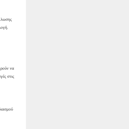
κλωσης
λογή.
ορούν να
γές στις
διασμού