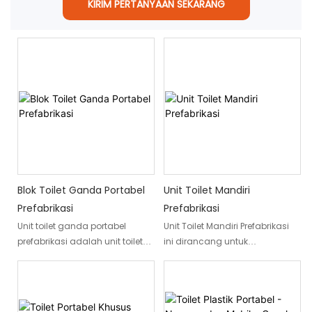
KIRIM PERTANYAAN SEKARANG
Blok Toilet Ganda Portabel
Unit Toilet Mandiri
Prefabrikasi
Prefabrikasi
Unit toilet ganda portabel
Unit Toilet Mandiri Prefabrikasi
prefabrikasi adalah unit toilet
ini dirancang untuk
berdiri bebas yang diproduksi
menyediakan lingkungan yang
di pabrik dan biasanya
nyaman dan higienis untuk
menggabungkan dua toilet
berbagai keperluan. Ini adalah
atau toilet jongkok menjadi
unit kamar mandi modular