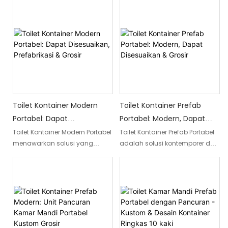
dan gaya, solusi sanitasi luar
sangat efisien yang dirancang
ruangan ini dirancang untuk
untuk petualangan di luar
memenuhi kebutuhan Anda
ruangan. Dengan kabin baja
sekaligus memastikan
yang kokoh, memberikan solusi
kemudahan dan kenyamanan
praktis dan nyaman untuk
maksimal
semua kebutuhan
perlengkapan mandi berkemah
Anda
Toilet Kontainer Modern
Toilet Kontainer Prefab
Portabel: Dapat
Portabel: Modern, Dapat
Disesuaikan, Prefabrikasi &
Disesuaikan & Grosir
Toilet Kontainer Modern Portabel
Toilet Kontainer Prefab Portabel
menawarkan solusi yang
adalah solusi kontemporer dan
Grosir
dapat disesuaikan dan dibuat
serbaguna untuk kebutuhan
sebelumnya untuk kebutuhan
sanitasi. Dengan desain
sanitasi. Didesain dengan
modern, fitur yang dapat
mempertimbangkan
disesuaikan, dan ketersediaan
keserbagunaan, dapat dengan
grosir, ia menawarkan
mudah diangkut dan
kenyamanan dan fleksibilitas
dipasang, menjadikannya
untuk berbagai lokasi dan