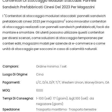
Contenitori Di Stoccaggio Modulari Staccabili: Pannelli
Sandwich Prefabbricati Cinesi Del 2023 Per Magazzini
I "Contenitori di stoccaggio modulari staccabili: pannelli sandwich
prefabbricati cinesi 2023 per magazzino" sono innovativi contenitori
di stoccaggio realizzati con pannelli sandwich prefabbricati, facili da
montare e smontare. Gli utenti possono utilizzare questi contenitori
per diversi scenari, come soluzioni di stoccaggio temporaneo per
cantieri edili, magazzini mobili per aziende di e-commerce o come
unità di stoccaggio per soccorsi in caso di calamità naturali.
Campioni:
Ordine minimo: 1 set
Luogo Di Origine:
Cina
Pagamenti:
L/C, D/A, D/P, T/T, Western Union, MoneyGram, OA
MOQ:
1000
Tempi Di Consegna:
1-100 (set): 17 (giorni), &gt;100 (set): da
negoziare (giorni)
Spedizione:
Trasporto marittimo · Trasporto terrestre