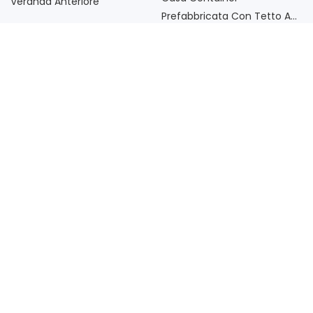
Veranda Anteriore
Prefabbricata Con Tetto A
Due Falde, 4×6,5 M
WhatsApp
WeChat
Contact With Us
Contact Person: Felix
Tel：
+86 18020269337