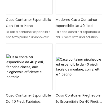
Casa Container Espandibile
Moderna Casa Container
Con Tetto Piano
Espandibile Da 40 Piedi
La casa container espandibile
La casa container espandibile
con tetto piano è un'innovativa
da 12 metri offre una soluzione
casa modulare che si integra
abitativa unica e innovativa per
negli stili di vita contemporanei.
chi cerca un'opzione abitativa
Questa abitazione
versatile, ecologica e
prefabbricata fonde
conveniente. Realizzata con
armoniosamente l'estetica con
una robusta struttura in acciaio
la funzionalità pratica, offrendo
da 12 metri, questa casa
una soluzione conveniente,
modulare offre ampi spazi
sostenibile ed elegante per la
abitativi personalizzabili in base
vita moderna. Che venga
alle vostre esigenze specifiche.
utilizzata come residenza
principale, come casa vacanze
Casa Container Espandibile
Casa Container Pieghevole
o come alloggio temporaneo,
Da 40 Piedi, Fabbrica
Ed Espandibile Da 40 Piedi,
soddisfa diverse esigenze