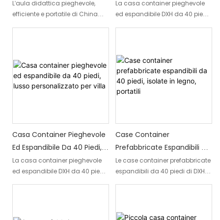
Cinese, Aula Pieghevole
Facile Da Montare, Con 2
L'aula didattica pieghevole,
La casa container pieghevole
abitative.
efficiente e portatile di China
ed espandibile DXH da 40 piedi
Efficiente E Portatile
Letti E 1 Bagno
Factory è un container
è progettata per un facile
espandibile da 12 metri che
montaggio e il massimo
offre una soluzione versatile e
sfruttamento dello spazio.
pratica per gli spazi didattici.
Dotata di due comodi letti e di
Grazie al suo design efficiente e
un bagno completo, offre
alla sua struttura pieghevole,
ampio spazio abitativo senza
offre un ambiente didattico
compromettere la funzionalità.
portatile e adattabile, adatto a
diverse esigenze di
apprendimento.
Casa Container Pieghevole
Case Container
Ed Espandibile Da 40 Piedi,
Prefabbricate Espandibili Da
Lusso Personalizzato Per
40 Piedi, Isolate In Legno,
La casa container pieghevole
Le case container prefabbricate
ed espandibile DXH da 40 piedi
espandibili da 40 piedi di DXH
Villa
Portatili
offre un'esperienza simile a
vantano un design portatile
quella di una villa,
isolato in legno, che unisce uno
combinando un design
stile di vita ispirato alla natura
moderno con la comodità di
alla versatilità moderna.