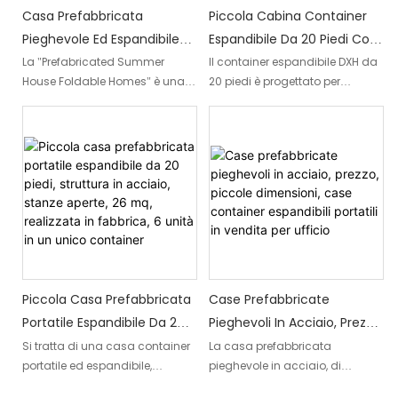
sostenibile.
Casa Prefabbricata
Piccola Cabina Container
Pieghevole Ed Espandibile
Espandibile Da 20 Piedi Con
Da 20 Piedi In Vendita Per
Bagno Per Ufficio
La "Prefabricated Summer
Il container espandibile DXH da
House Foldable Homes" è una
20 piedi è progettato per
L'estate
soluzione pratica per chi cerca
trasformarsi con facilità,
uno spazio abitativo flessibile.
trasformandosi da un
Grazie alla sua facilità di
container standard da 20 piedi
ripiegamento e ai ridotti
in uno spazioso spazio
requisiti di trasporto, questa
abitativo, raddoppiandone la
casa container espandibile da
superficie.
6 metri è la soluzione ideale per
chi cerca un'opzione abitativa
efficiente e trasportabile.
Piccola Casa Prefabbricata
Case Prefabbricate
Portatile Espandibile Da 20
Pieghevoli In Acciaio, Prezzo,
Piedi, Struttura In Acciaio,
Piccole Dimensioni, Case
Si tratta di una casa container
La casa prefabbricata
portatile ed espandibile,
pieghevole in acciaio, di
Stanze Aperte, 26 Mq,
Container Espandibili
realizzata con una struttura in
piccole dimensioni, portatile ed
Realizzata In Fabbrica, 6
Portatili In Vendita Per