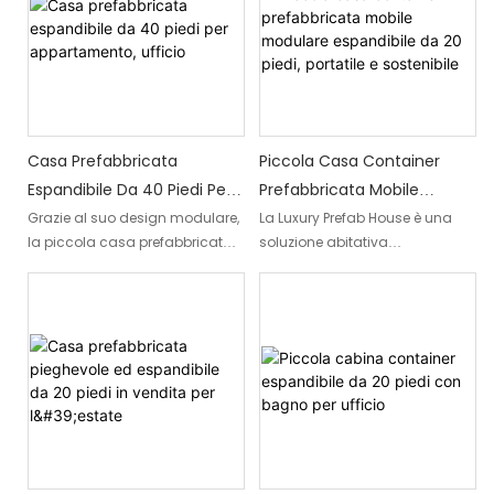
una vita modulare.
Casa Prefabbricata
Piccola Casa Container
Espandibile Da 40 Piedi Per
Prefabbricata Mobile
Appartamento, Ufficio
Modulare Espandibile Da 20
Grazie al suo design modulare,
La Luxury Prefab House è una
la piccola casa prefabbricata
soluzione abitativa
Piedi, Portatile E Sostenibile
espandibile si espande
autosufficiente, mobile e
facilmente per soddisfare
modulare che offre il comfort e
diverse esigenze, offrendo una
l'opulenza di una casa
transizione fluida tra relax
tradizionale. Progettate per
residenziale e ufficio.
essere trasportabili ed
espandibili, queste case
prefabbricate offrono una
soluzione abitativa versatile ed
ecologica per chi cerca uno
stile di vita lussuoso e