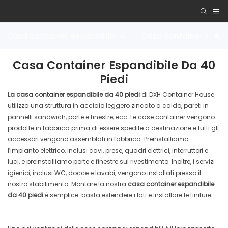
Casa container espandibile
Casa container stacc
Casa Container Espandibile Da 40
Piedi
La casa container espandibile da 40 piedi
di DXH Container House
utilizza una struttura in acciaio leggero zincato a caldo, pareti in
pannelli sandwich, porte e finestre, ecc. Le case container vengono
prodotte in fabbrica prima di essere spedite a destinazione e tutti gli
accessori vengono assemblati in fabbrica. Preinstalliamo
l'impianto elettrico, inclusi cavi, prese, quadri elettrici, interruttori e
luci, e preinstalliamo porte e finestre sul rivestimento. Inoltre, i servizi
igienici, inclusi WC, docce e lavabi, vengono installati presso il
nostro stabilimento. Montare la nostra
casa container espandibile
da 40 piedi
è semplice: basta estendere i lati e installare le finiture.