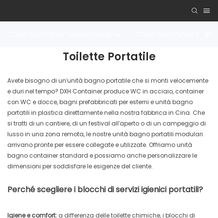
Casa container espandibile
Casa container stacc
Toilette Portatile
Avete bisogno di un'unità bagno portatile che si monti velocemente
e duri nel tempo? DXH Container produce WC in acciaio, container
con WC e docce, bagni prefabbricati per esterni e unità bagno
portatili in plastica direttamente nella nostra fabbrica in Cina. Che
si tratti di un cantiere, di un festival all'aperto o di un campeggio di
lusso in una zona remota, le nostre unità bagno portatili modulari
arrivano pronte per essere collegate e utilizzate. Offriamo unità
bagno container standard e possiamo anche personalizzare le
dimensioni per soddisfare le esigenze del cliente.
Perché scegliere i blocchi di servizi igienici portatili?
Igiene e comfort:
a differenza delle toilette chimiche, i blocchi di