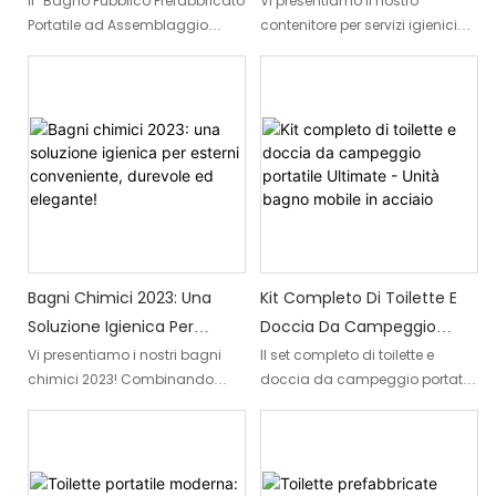
Assemblaggio Rapido In
Soluzione Igienica Di Lusso
Il "Bagno Pubblico Prefabbricato
Vi presentiamo il nostro
Portatile ad Assemblaggio
contenitore per servizi igienici
Vendita
Nelle Filippine!
Rapido in Vendita" è una
portatili Premium, progettato per
soluzione progettata con cura e
offrirvi una soluzione igienica di
rapidamente installabile per le
lusso nelle Filippine. Questa
esigenze di igiene pubblica.
struttura all'avanguardia offre il
Questo container prefabbricato
massimo comfort e praticità,
portatile offre servizi igienici
soddisfacendo le vostre
efficienti e pratici, rendendolo la
esigenze igieniche con i più
scelta ideale per vari eventi
elevati standard qualitativi.
all'aperto o luoghi remoti che
richiedono servizi igienici
temporanei.
Bagni Chimici 2023: Una
Kit Completo Di Toilette E
Soluzione Igienica Per
Doccia Da Campeggio
Esterni Conveniente,
Portatile Ultimate - Unità
Vi presentiamo i nostri bagni
Il set completo di toilette e
chimici 2023! Combinando
doccia da campeggio portatile
Durevole Ed Elegante!
Bagno Mobile In Acciaio
convenienza, durata e stile,
Ultimate è un'unità bagno
queste soluzioni per l'igiene
mobile altamente efficiente,
esterna sono progettate per
progettata per le avventure
soddisfare le vostre esigenze,
all'aria aperta. Con la sua