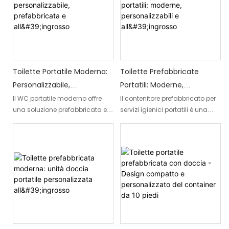
garantendo al contempo la
robusta cabina in acciaio, offre
massima praticità e comfort.
una soluzione comoda e
confortevole per tutte le
esigenze di toilette da
campeggio.
Toilette Portatile Moderna:
Toilette Prefabbricate
Personalizzabile,
Portatili: Moderne,
Prefabbricata E All'ingrosso
Personalizzabili E All'ingrosso
Il WC portatile moderno offre
Il contenitore prefabbricato per
una soluzione prefabbricata e
servizi igienici portatili è una
personalizzabile per le esigenze
soluzione moderna e versatile
sanitarie. Progettato pensando
per le esigenze igienico-
alla versatilità, può essere
sanitarie. Grazie al suo design
facilmente trasportato e
moderno, alle caratteristiche
installato, rendendolo ideale
personalizzabili e alla
per vari eventi all'aperto o
disponibilità all'ingrosso, offre
grandi raduni. Inoltre, è
praticità e flessibilità per diverse
disponibile per l'acquisto
location ed eventi.
all'ingrosso, garantendo
praticità e praticità per aziende