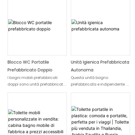
Blocco WC Portatile
Unità Igienica Prefabbricata
Prefabbricato Doppio
Autonoma
I bagni mobili prefabbricati
Questa unità bagno
doppi sono unità prefabbricate
prefabbricata e indipendente è
in fabbrica, autoportanti, che in
progettata per offrire un
genere combinano due bagni o
ambiente confortevole e
latrine alla turca in un'unica
igienico in diverse situazioni. Si
unità. I ​​bagni mobili
tratta di un'unità bagno
prefabbricati doppi utilizzano
modulare prefabbricata in
una struttura in acciaio
fabbrica e pronta per
resistente e sistemi idraulici,
l'installazione. I bagni