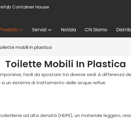
refab Container House
Prodotti
Servizi
Notizia
Chi Siamo
Distri
oilette mobili in plastica
Toilette Mobili In Plastica
mporanei, facili da spostare tra diverse sedi. A differenza dei
 a un sistema di trattamento delle acque reflue.
in polietilene ad alta densità (HDPE), un materiale leggero, 