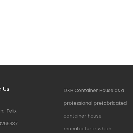
h Us
DXH Container House as a
professional prefabricated
: Felix
container house
0269337
manufacturer which