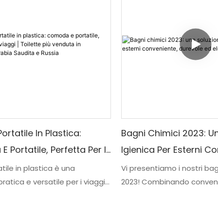
Portatile In Plastica:
Bagni Chimici 2023: U
 Portatile, Perfetta Per I
Igienica Per Esterni C
Toilette Più Venduta In
Durevole Ed Elegante!
tile in plastica è una
Vi presentiamo i nostri bag
ratica e versatile per i viaggi,
2023! Combinando conveni
ia, Arabia Saudita E
praticità e mobilità ovunque.
e stile, queste soluzioni per
olarità parla da sola: è il WC
esterna sono progettate 