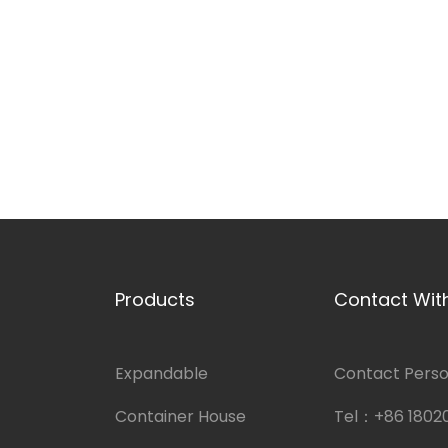
Products
Contact Wit
Expandable
Contact Person
Container House
Tel：
+86 1802