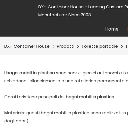
DXH Container House - Leading Custom P
Manufacturer Since 2008..
Home
DXH Container House
Prodotti
Toilette portatile
T
I bagni mobili in plastica
sono servizi igienici autonomi e te
richiedono l'allacciamento a una rete idrica permanente o
Caratteristiche principali dei
bagni mobili in plastica
Materiale:
questi bagni mobili in plastica sono realizzati 
degli odori).