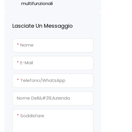
macchina
più vendut
multifunzionali
e Russia.
Pannelli sandwich fatti a
mano
Lasciate Un Messaggio
Nome
E-Mail
Telefono/WhatsApp
Nome Dell&#39;azienda
Soddisfare