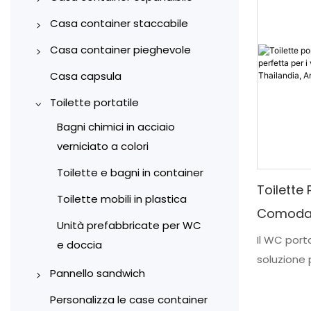
Casa container espandibile
Casa container staccabile
da 10 piedi
Contenitore per cantiere
Casa container pieghevole
Casa container espandibile
Ufficio Container
Case container pieghevoli di
Casa capsula
da 20 piedi
tipo X
Case residenziali container
Toilette portatile
Casa container espandibile
Case container pieghevoli
Garage per container
Bagni chimici in acciaio
da 30 piedi
tipo Z
verniciato a colori
Magazzino container
Casa container espandibile
Toilette e bagni in container
da 40 piedi
Negozio di container
Toilette 
Toilette mobili in plastica
Scuola container
Comoda E
Unità prefabbricate per WC
Ospedale container
Viaggi | 
Il WC porta
e doccia
Alloggiamento in container
soluzione p
Thailand
Pannello sandwich
che offre 
Russia
Case container versatili
Pannelli sandwich realizzati a
La sua pop
Personalizza le case container