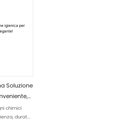
na Soluzione
onveniente,
ni chimici
enza, durata
 l'igiene
per soddisfare