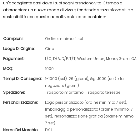
un'accogliente oasi dove i tuoi sogni prendono vita. È tempo di
abbracciare un nuovo modo di vivere, fondendo senza sforzo stile e
sostenibilità con questa accattivante casa container.
Campioni:
Ordine minimo: 1 set
Luogo Di Origine:
Cina
Pagamenti:
L/C, D/A, D/P, T/T, Western Union, MoneyGram, OA
MOQ:
1000
Tempi Di Consegna:
1-1000 (set): 26 (giorni), &gt;1000 (set): da
negoziare (giorni)
Spedizione:
Trasporto marittimo · Trasporto terrestre
Personalizzazione:
Logo personalizzato (ordine minimo: 7 set),
Imballaggio personalizzato (ordine minimo: 7
set), Personalizzazione grafica (ordine minimo:
7 set)
Nome Del Marchio:
DXH