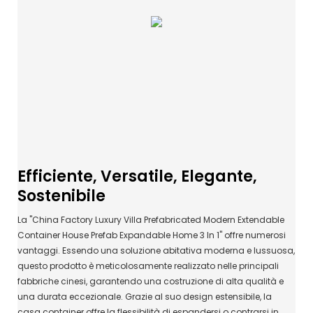
Efficiente, Versatile, Elegante,
Sostenibile
La "China Factory Luxury Villa Prefabricated Modern Extendable
Container House Prefab Expandable Home 3 In 1" offre numerosi
vantaggi. Essendo una soluzione abitativa moderna e lussuosa,
questo prodotto è meticolosamente realizzato nelle principali
fabbriche cinesi, garantendo una costruzione di alta qualità e
una durata eccezionale. Grazie al suo design estensibile, la
casa container offre la flessibilità di espandersi o contrarsi in