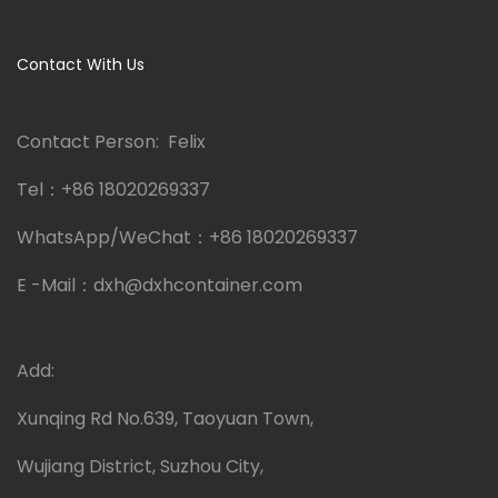
Contact With Us
Contact Person: Felix
Tel：
+86 18020269337
WhatsApp/WeChat：
+86 18020269337
E -Mail：
dxh@dxhcontainer.com
Add:
Xunqing Rd No.639, Taoyuan Town,
Wujiang District, Suzhou City,