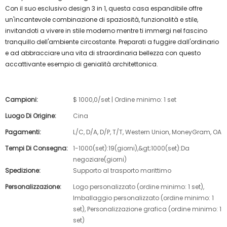
Con il suo esclusivo design 3 in 1, questa casa espandibile offre
un'incantevole combinazione di spaziosità, funzionalità e stile,
invitandoti a vivere in stile moderno mentre ti immergi nel fascino
tranquillo dell'ambiente circostante. Preparati a fuggire dall'ordinario
e ad abbracciare una vita di straordinaria bellezza con questo
accattivante esempio di genialità architettonica.
Campioni:
$ 1000,0/set | Ordine minimo: 1 set
Luogo Di Origine:
Cina
Pagamenti:
L/C, D/A, D/P, T/T, Western Union, MoneyGram, OA
Tempi Di Consegna:
1-1000(set):19(giorni),&gt;1000(set):Da
negoziare(giorni)
Spedizione:
Supporto al trasporto marittimo
Personalizzazione:
Logo personalizzato (ordine minimo: 1 set),
Imballaggio personalizzato (ordine minimo: 1
set), Personalizzazione grafica (ordine minimo: 1
set)