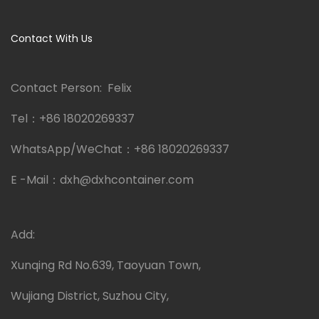
Contact With Us
Contact Person: Felix
Tel：
+86 18020269337
WhatsApp/WeChat：
+86 18020269337
E -Mail：
dxh@dxhcontainer.com
Add:
Xunqing Rd No.639, Taoyuan Town,
Wujiang District, Suzhou City,