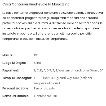
Casa Container Pieghevole In Magazzino
Le case container pieghevoli sono una soluzione abitativa innovativa
ed economica, progettata per gli acquirenti moderni che cercano
praticità, convenienza e durata. A differenza delle case tradizionali, le
case container pieghevoli possono essere facilmente trasportate e
installate in poche ore, il che le rende un'ottima scelta per uffici
temporanei o soluzioni abitative temporanee.
Marca:
DXH
Luogo Di Origine:
Cina
Pagamenti:
L/C, D/A, D/P, T/T, Western Union, MoneyGram, OA
Tempi Di Consegna:
1-500 (set): 30 (giorni), &gt;500 (set): da
negoziare (giorni)
Personalizzazione:
Personalizzato
Nome Del Marchio:
Contenitore DXH