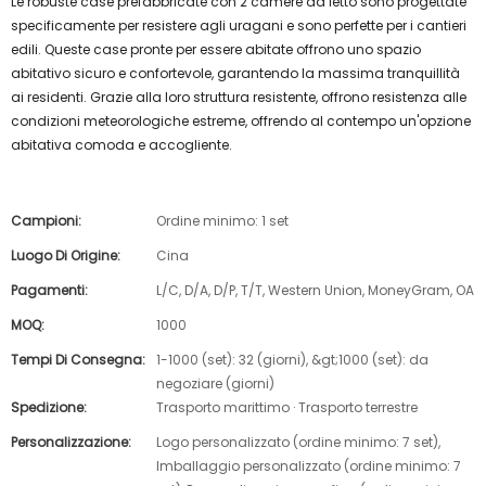
Le robuste case prefabbricate con 2 camere da letto sono progettate
specificamente per resistere agli uragani e sono perfette per i cantieri
edili. Queste case pronte per essere abitate offrono uno spazio
abitativo sicuro e confortevole, garantendo la massima tranquillità
ai residenti. Grazie alla loro struttura resistente, offrono resistenza alle
condizioni meteorologiche estreme, offrendo al contempo un'opzione
abitativa comoda e accogliente.
Campioni:
Ordine minimo: 1 set
Luogo Di Origine:
Cina
Pagamenti:
L/C, D/A, D/P, T/T, Western Union, MoneyGram, OA
MOQ:
1000
Tempi Di Consegna:
1-1000 (set): 32 (giorni), &gt;1000 (set): da
negoziare (giorni)
Spedizione:
Trasporto marittimo · Trasporto terrestre
Personalizzazione:
Logo personalizzato (ordine minimo: 7 set),
Imballaggio personalizzato (ordine minimo: 7