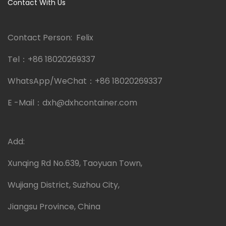
Contact With Us
Contact Person: Felix
Tel：
+86 18020269337
WhatsApp/WeChat：
+86 18020269337
E -Mail：
dxh@dxhcontainer.com
Add:
Xunqing Rd No.639, Taoyuan Town,
Wujiang District, Suzhou City,
Jiangsu Province, China