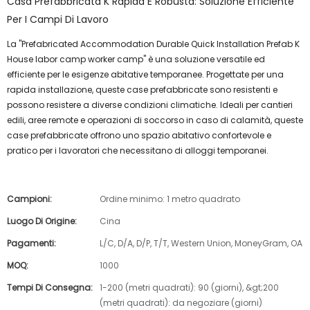
Casa Prefabbricata K Rapida E Robusta: Soluzione Efficiente
Per I Campi Di Lavoro
La "Prefabricated Accommodation Durable Quick Installation Prefab K
House labor camp worker camp" è una soluzione versatile ed
efficiente per le esigenze abitative temporanee. Progettate per una
rapida installazione, queste case prefabbricate sono resistenti e
possono resistere a diverse condizioni climatiche. Ideali per cantieri
edili, aree remote e operazioni di soccorso in caso di calamità, queste
case prefabbricate offrono uno spazio abitativo confortevole e
pratico per i lavoratori che necessitano di alloggi temporanei.
Campioni:
Ordine minimo: 1 metro quadrato
Luogo Di Origine:
Cina
Pagamenti:
L/C, D/A, D/P, T/T, Western Union, MoneyGram, OA
MOQ:
1000
Tempi Di Consegna:
1-200 (metri quadrati): 90 (giorni), &gt;200
(metri quadrati): da negoziare (giorni)