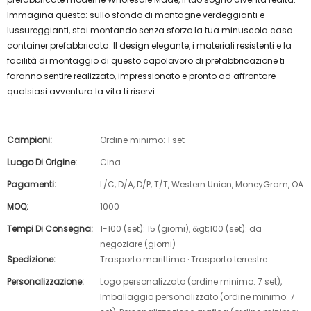
Immagina questo: sullo sfondo di montagne verdeggianti e
lussureggianti, stai montando senza sforzo la tua minuscola casa
container prefabbricata. Il design elegante, i materiali resistenti e la
facilità di montaggio di questo capolavoro di prefabbricazione ti
faranno sentire realizzato, impressionato e pronto ad affrontare
qualsiasi avventura la vita ti riservi.
Campioni:
Ordine minimo: 1 set
Luogo Di Origine:
Cina
Pagamenti:
L/C, D/A, D/P, T/T, Western Union, MoneyGram, OA
MOQ:
1000
Tempi Di Consegna:
1-100 (set): 15 (giorni), &gt;100 (set): da
negoziare (giorni)
Spedizione:
Trasporto marittimo · Trasporto terrestre
Personalizzazione:
Logo personalizzato (ordine minimo: 7 set),
Imballaggio personalizzato (ordine minimo: 7