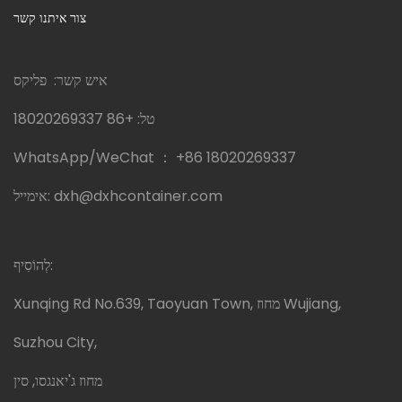
צור איתנו קשר
איש קשר: פליקס
טל:
+86 18020269337
WhatsApp/WeChat ：
+86 18020269337
dxh@dxhcontainer.com
אימייל:
לְהוֹסִיף:
Xunqing Rd No.639, Taoyuan Town, מחוז Wujiang,
Suzhou City,
מחוז ג'יאנגסו, סין