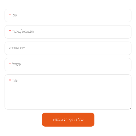
שֵׁם
וואטסאפ/טלפון
שם החברה
אימייל
תוֹכֶן
שלח חקירה עכשיו