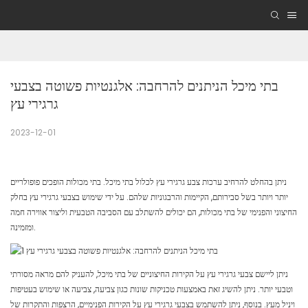
בתי מיכל הניתנים להרחבה: אלגנטיות פשוטה בצבעי 
גרגירי עץ
2023-12-01
ניתן בהחלט להרחיב ערכות צבע גרגירי עץ לכלול בתי מיכל. בתי מכולות הופכים פופולריים
יותר ויותר בשל סבירותם, הקיימות והרבגוניות שלהם. על ידי שימוש בצבעי גרגירי עץ בחלק
החיצוני והפנימי של בתי מכולות, הם יכולים להשתלב עם הסביבה הטבעית וליצור אווירה חמה
ומזמינה.
ניתן ליישם צבעי גרגירי עץ על הקירות החיצוניים של בתי מיכל, להעניק להם מראה מסורתי
וטבעי יותר. ניתן להשיג זאת באמצעות טכניקות שונות כגון צביעה, צביעה או שימוש בעטיפות
ויניל מעץ. בנוסף, ניתן להשתמש בצבעי גרגירי עץ על הקירות הפנימיים, הרצפות והתקרות של