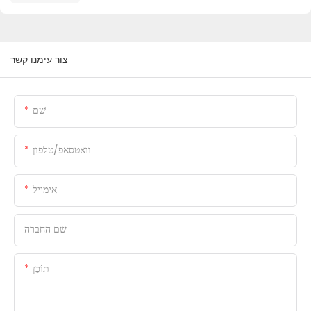
צור עימנו קשר
שֵׁם
וואטסאפ/טלפון
אימייל
שם החברה
תוֹכֶן