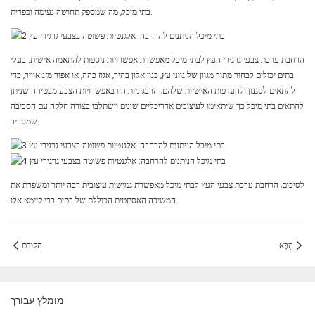
בתי מיכל, מה שמספק תחושה נעימה וכפרית.
הרחבת ערכת צבעי גרגירי העץ לבתי מיכל מאפשרת אפשרויות נוספות להתאמה אישית. בעלי
בתים יכולים לבחור מתוך מגוון של גווני עץ, כגון אלון בהיר, אגוז כהה, או אפור מזג אוויר, כדי
להתאים לסגנון ולהעדפות האישיות שלהם. הרבגוניות הזו באפשרויות הצבע מבטיחה שניתן
להתאים בתי מיכל כך שיתאימו לעיצובים אדריכליים שונים וישתלבו בצורה חלקה עם הסביבה
שמסביב.
לסיכום, הרחבת ערכת צבעי העץ לבתי מיכל מאפשרת גמישות עיצובית רבה יותר ומשפרת את
המשיכה האסתטית הכוללת של בתים ברי קיימא אלו.
הַבָּא
הקודם
מומלץ עבורך