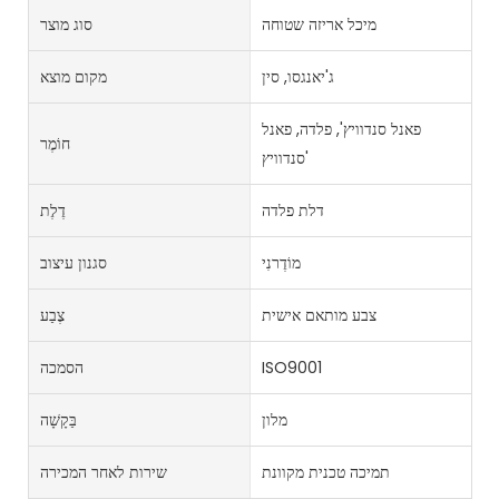
מיכל אריזה שטוחה
סוג מוצר
ג'יאנגסו, סין
מקום מוצא
פאנל סנדוויץ', פלדה, פאנל
חוֹמֶר
סנדוויץ'
דלת פלדה
דֶלֶת
מוֹדֶרנִי
סגנון עיצוב
צבע מותאם אישית
צֶבַע
ISO9001
הסמכה
מלון
בַּקָשָׁה
תמיכה טכנית מקוונת
שירות לאחר המכירה