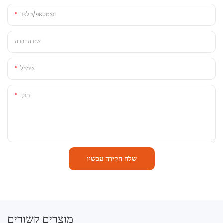
וואטסאפ/טלפון
שם החברה
אימייל
תוֹכֶן
שלח חקירה עכשיו
מוצרים קשורים