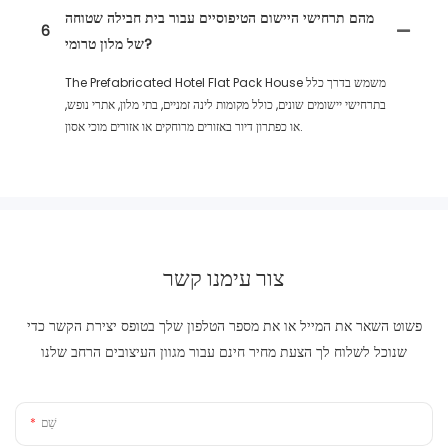
מהם תרחישי היישום הטיפוסיים עבור בית חבילה שטוחה
6
של מלון טרומי?
The Prefabricated Hotel Flat Pack House משמש בדרך כלל
בתרחישי יישומים שונים, כולל מקומות לינה זמניים, בתי מלון, אתרי נופש,
או כפתרון דיור באזורים מרוחקים או אזורים מוכי אסון.
צור עימנו קשר
פשוט השאר את המייל או את מספר הטלפון שלך בטופס יצירת הקשר כדי
שנוכל לשלוח לך הצעת מחיר חינם עבור מגוון העיצובים הרחב שלנו
שֵׁם