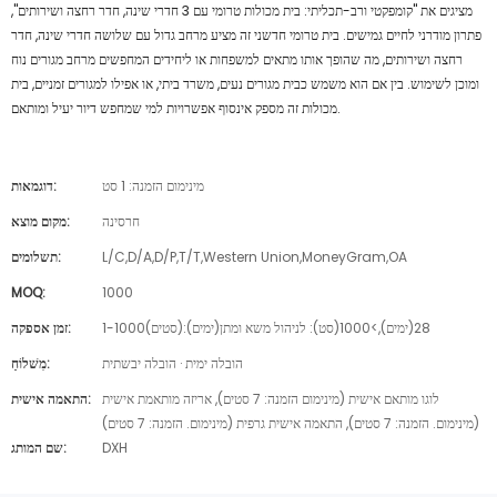
מציגים את "קומפקטי ורב-תכליתי: בית מכולות טרומי עם 3 חדרי שינה, חדר רחצה ושירותים",
פתרון מודרני לחיים גמישים. בית טרומי חדשני זה מציע מרחב גדול עם שלושה חדרי שינה, חדר
רחצה ושירותים, מה שהופך אותו מתאים למשפחות או ליחידים המחפשים מרחב מגורים נוח
ומוכן לשימוש. בין אם הוא משמש כבית מגורים נעים, משרד ביתי, או אפילו למגורים זמניים, בית
מכולות זה מספק אינסוף אפשרויות למי שמחפש דיור יעיל ומותאם.
מינימום הזמנה: 1 סט
דוגמאות:
חרסינה
מקום מוצא:
L/C,D/A,D/P,T/T,Western Union,MoneyGram,OA
תשלומים:
MOQ:
1000
1-1000(סטים):28(ימים),>1000(סט): לניהול משא ומתן(ימים)
זמן אספקה:
הובלה ימית · הובלה יבשתית
מִשׁלוֹחַ:
לוגו מותאם אישית (מינימום הזמנה: 7 סטים), אריזה מותאמת אישית
התאמה אישית:
(מינימום. הזמנה: 7 סטים), התאמה אישית גרפית (מינימום. הזמנה: 7 סטים)
DXH
שם המותג: