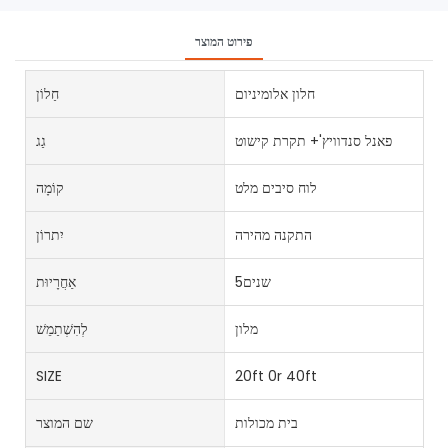
פירוט המוצר
חלון אלומיניום
חַלוֹן
פאנל סנדוויץ'+ תקרת קישוט
גַג
לוח סיבים מלט
קוֹמָה
התקנה מהירה
יִתרוֹן
שנים5
אַחֲרָיוּת
מלון
לְהִשְׁתַמֵשׁ
SIZE
20ft 0r 40ft
בית מכולות
שם המוצר