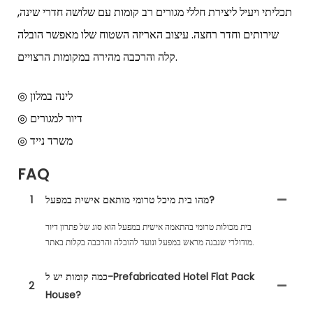
תכליתי ויעיל ליצירת חללי מגורים רב קומות עם שלושה חדרי שינה,
שירותים וחדר רחצה. עיצוב האריזה השטוח שלו מאפשר הובלה
קלה והרכבה מהירה במקומות הרצויים.
◎ לינה במלון
◎ דיור למגורים
◎ משרד נייד
FAQ
מהו בית מיכל טרומי מותאם אישית במפעל?
1
בית מכולות טרומי בהתאמה אישית במפעל הוא סוג של פתרון דיור
מודולרי שנבנה מראש במפעל ונועד להובלה והרכבה בקלות באתר.
כמה קומות יש ל-Prefabricated Hotel Flat Pack
2
House?