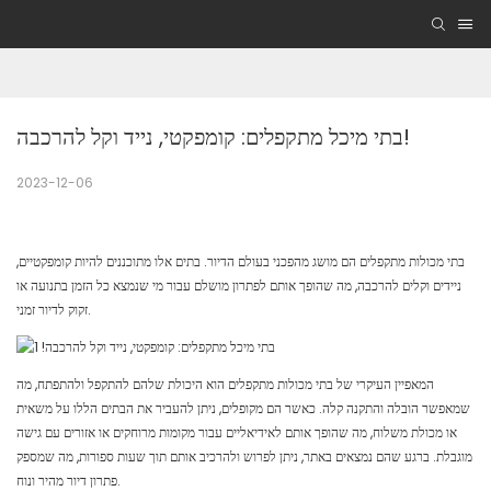
בתי מיכל מתקפלים: קומפקטי, נייד וקל להרכבה!
2023-12-06
בתי מכולות מתקפלים הם מושג מהפכני בעולם הדיור. בתים אלו מתוכננים להיות קומפקטיים,
ניידים וקלים להרכבה, מה שהופך אותם לפתרון מושלם עבור מי שנמצא כל הזמן בתנועה או
זקוק לדיור זמני.
המאפיין העיקרי של בתי מכולות מתקפלים הוא היכולת שלהם להתקפל ולהתפתח, מה
שמאפשר הובלה והתקנה קלה. כאשר הם מקופלים, ניתן להעביר את הבתים הללו על משאית
או מכולת משלוח, מה שהופך אותם לאידיאליים עבור מקומות מרוחקים או אזורים עם גישה
מוגבלת. ברגע שהם נמצאים באתר, ניתן לפרוש ולהרכיב אותם תוך שעות ספורות, מה שמספק
פתרון דיור מהיר ונוח.