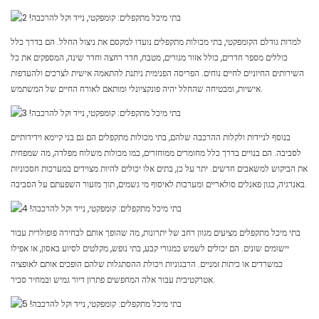
למרות גודלם הקומפקטי, בתי מכולות מתקפלים נועדו למקסם את ניצול החלל. הם בדרך כלל
כוללים מספר חדרים, כולל אזור מגורים, מטבח, חדר רחצה וחדר שינה, המספקים את כל
השירותים החיוניים לחיים נוחים. הפריסה הפנימית ניתנת להתאמה אישית לצרכים ולהעדפות
אישיות, ומבטיחה שהחלל יהיה פונקציונלי ומותאם לאורח החיים של המשתמש.
בנוסף לניידות ולקלות ההרכבה שלהם, בתי מכולות מתקפלים הם גם בני קיימא וידידותיים
לסביבה. הם בנויים בדרך כלל מחומרים ממוחזרים, כמו מכולות משלוח מפלדה, מה שמפחית
את הביקוש למשאבים חדשים. יתר על כן, בתים אלו יכולים להיות מצוידים במערכות חסכוניות
באנרגיה, כגון פאנלים סולאריים ומערכות לאיסוף מי גשמים, תוך מזעור השפעתם על הסביבה.
בתי מיכל מתקפלים מציעים מגוון רחב של יתרונות, מה שהופך אותם לבחירה פופולרית עבור
יישומים שונים. הם יכולים לשמש כמגורי קבע, בתי נופש, מקלטים לסיוע באסון, או אפילו
כמשרדים או כיתות זמניים. הרבגוניות ויכולת ההסתגלות שלהם הופכים אותם לאופציה
אטרקטיבית עבור אלה המחפשים פתרון דיור גמיש ובמחיר סביר.