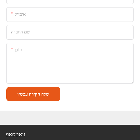
אימייל
שם החברה
תוֹכֶן
שלח חקירה עכשיו
וואטסאפ