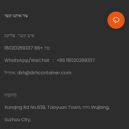
צור איתנו קשר
איש קשר: פליקס
טל:
+86 18020269337
WhatsApp/WeChat ：
+86 18020269337
dxh@dxhcontainer.com
אימייל:
לְהוֹסִיף:
Xunqing Rd No.639, Taoyuan Town, מחוז Wujiang,
Suzhou City,