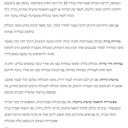
השוואה, רכישת מכולה סטנדרטית בגודל 20 רגל היא יחסית משתלמת. בנוסף, אם ברצונכם
להתקין דלתות מוסך, חלונות, לשפר את הבידוד או לבצע התאמות אישיות אחרות, בדרך כלל
תוכלו ליצור מוסך מכולות פונקציונלי בעלות נמוכה יותר.
עם זאת, היתרונות חורגים הרבה מעבר למחיר בלבד. הנה מספר סיבות מדוע מוסכי מכולות
בולטים כבחירה מצוינת:
מהירות בנייה:
מכולה סטנדרטית לחניה יכולה להיות מוכנה לשימוש הרבה יותר מהר מאשר
מוסך מסורתי. לאחר שקבעתם אתר והכינו את היסודות, המכולה מועברת למיקום וניתן להתקין
אותה ולהשתמש בה כמעט באופן מיידי.
עמידות וחיי שירות:
מכולות פלדה למוסך עומדות בפני מזג אוויר קשה ועומסים כבדים. חוזק זה
הופך אותן לעמידות ובטוחות במיוחד, עם תכונות עמידות בפני מזג אוויר, גניבה וחרקים.
גמישות וניידות:
אם יש לכם תוכניות לעבור דירה, מוסך המכולות שלכם יכול לעבור אתכם.
אמנם זה לא פשוט כמו העברת רהיטים, אך מוסכי מכולות למכולות ניתנים למיקום מחדש, מה
שמספק גמישות שחסרה למבנים קבועים.
אפשרויות התאמה אישית נרחבות:
זמין עם מכולות סטנדרטיות, המאפשרות ביטוי יצירתי
משמעותי. שינויים יכולים לכלול הוספת חלונות, תריסי גלילה, בידוד, גופי חשמל ואפילו בניית
קומה שנייה. בין אם אתם מדמיינים מוסך פשוט לרכב אחד או סדנה מקיפה מרובת תאים,
אפשרויות העיצוב הן כמעט בלתי מוגבלות.