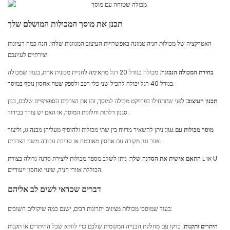
תכנן את מוסך המכולות המושלם שלך
האטרקציה של מכולות חניה טמונה באפשרויות העיצוב המגוונות שלהן. הנה כמה רעיונות
יצירתיים לעיונכם:
בחירת המכולה הנכונה:
מכולה בגודל 20 רגל מתאימה לחניית מכונית אחת, בעוד שמכולה
בגודל 40 רגל יכולה להכיל שני כלי רכב ולספק שטח אחסון נוסף במוסך.
תכנון העיצוב:
לפני שתתחילו בפרויקט מכולה למוסך, זהו את הצרכים הספציפיים שלכם, כגון
סגנון דלתות וחלונות המוסך, או האם יש צורך בבידוד.
מוסך מכולות עם גגון:
ניתן להשאיר מרווח בין שתי מכולות ולהוסיף מעליהן מבנה גג, וליצור
אזור גגון מקורה עם אחסון מאובטח או סביבת עבודה משני הצדדים.
התאם אישית את הסדנה שלך:
ניתן לשלב מספר מכולות ליצירת סדנה גדולה בצורת L או U
הכוללת אזורי חניה, שינוי ואחסון ייעודיים.
דברים שכדאי לשים לב אליהם
בעוד שמוסכי מכולות מציגים יתרונות רבים, ישנם כמה שיקולים חשובים:
היתרים ותקנות:
בדקו עם מחלקת הבנייה המקומית שלכם כדי לוודא שכל ההיתרים או תקנות