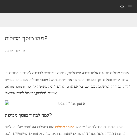
מהו מוסך מכולות?
2025-06-19
מוסכי מכולות מציעים אלטרנטיבה משתלמת, עמידה וידידותית לסביבה למוסכים מסורתיים,
שהם יקרים וגוזלים זמן. במאמר זה, נחקור את היתרונות של מוסכי מכולות ומדוע הם עשויים
להיות הבחירה המושלמת עבורכם. בין אם אתם זקוקים לחניה פשוטה או לפתרון מוסך מותאם
אישית לחלוטין, זה יכול להיות אידיאלי.
למה לבחור מוסך מכולות?
אחד היתרונות הגדולים של שימוש
במוסך מכולות
הוא היעילות העלותית שלו. העלויות
הכרוכות בבניית מוסך מסורתי יכולות להשתנות בהתאם לגודל ולחומרים המשמשים. לשם