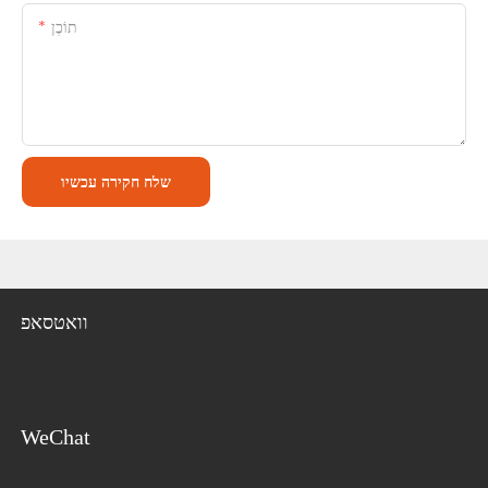
תוֹכֶן
שלח חקירה עכשיו
וואטסאפ
WeChat