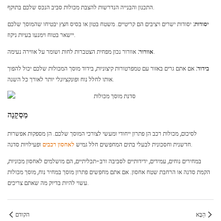
התכנון והבנייה הנדרשות להצבת מכולות סביב הנכס שלכם בתוקף.
יסודות:
יסודות ישרים ויציבים הם קריטיים. משטח בטון או בסיס חצץ יבטיחו שהמוסך שלכם
יישאר בטוח וימנעו בעיות ניקוז.
אוורור נכון מפחית הצטברות לחות ושומר על אווירה נעימה.
אוורור:
בידוד:
אם אתם גרים באזור עם טמפרטורות קיצוניות, בידוד מוסך המכולות שלכם יכול להפוך
אותו לחלל נוח ופונקציונלי יותר לאורך כל השנה.
מַסְקָנָה
לסיכום, מכולות רכב הן פתרון ייחודי ומעשי לצורכי המוסך שלכם. הן מספקות אפשרות
ופעילויות סדנה.
חדשנית וחסכונית לבעלי בתים המחפשים חלל גמיש
לאחסון רכבים
במחירים נוחים, עמידים, ידידותיים לסביבה ורב-תכליתיים, הם מושלמים לאחסון מכוניות,
הקמת סדנה או הרחבת שטח אחסון. אם אתם מחפשים פתרון מוסך במחיר נוח, מוסך מכולות
עשוי להיות בדיוק מה שאתם צריכים.
הַבָּא
הקודם