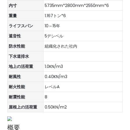
内寸
5735mm*2800mm*2550mm*6
重量
1.167トン*6
ライフスパン
10～15年
遮音性
5デシベル
防水性能
組織化された社内
下水道排水
地上の活荷重
1.0KN/m3
耐風性
0.40KN/m3
耐火性能
レベルA
耐震性能
8
屋根上の活荷重
0.50KN/m2
概要