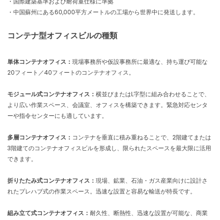
・国際建築基準および耐荷重仕様に準拠
・中国蘇州にある60,000平方メートルの工場から世界中に発送します。
コンテナ型オフィスビルの種類
単体コンテナオフィス：
現場事務所や仮設事務所に最適な、持ち運び可能な
20フィート／40フィートのコンテナオフィス。
モジュール式コンテナオフィス：
横並びまたはL字型に組み合わせることで、
より広い作業スペース、会議室、オフィスを構築できます。緊急対応センタ
ーや指令センターにも適しています。
多層コンテナオフィス：
コンテナを垂直に積み重ねることで、2階建てまたは
3階建てのコンテナオフィスビルを形成し、限られたスペースを最大限に活用
できます。
折りたたみ式コンテナオフィス：
現場、鉱業、石油・ガス産業向けに設計さ
れたプレハブ式の作業スペース。迅速な設置と容易な輸送が特長です。
組み立て式コンテナオフィス：
耐久性、断熱性、迅速な設置が可能な、商業