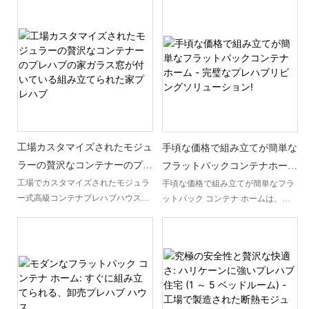
プロジェクトなど、柔軟で迅速な展
スにつながり、建設現場、イベント
り、短時間でスペースを流動的で生
ース環境を提供する革新的で柔軟な
開が可能なオフィスビルを必要とす
管理、教育機関、小売店などに最適
産性の高い作業環境に変える力が得
建築ソリューションです。これらの
るあらゆる用途に適しています。
です。
られます。 モジュラーパーティショ
適応性の高い構造は、仮設オフィス
ン、家具、アクセサリーを使用する
に効率性、持続可能性、そして迅速
と、カスタムワークステーションか
な展開能力をもたらします。
らコラボレーションエリアやブレイ
クアウトスペースまで、あらゆるも
のを構成できます。
工場カスタマイズされたモジュ
手頃な価格で組み立てが簡単な
ラーの贅沢なコンテナーのプレ
フラットパックコンテナホーム
ハブの家ガラス窓が付いている
- 完璧なプレハブリビングソリ
工場でカスタマイズされたモジュラ
手頃な価格で組み立てが簡単なフラ
ー式高級コンテナプレハブハウス
ットパック コンテナ ホームは、利
組み立てられた家プレハブ
ューション!
は、ガラス窓を備えた事前に組み立
便性と手頃な価格を求める人にとっ
てられたプレハブ構造で、自然光が
て理想的なプレハブ住宅ソリューシ
空間に入るように設計されていま
ョンです。 シンプルな組み立てプロ
す。 こだわりのデザインと上質な素
セスにより、このモジュール式住宅
材で贅沢な暮らしをお届けします。
は実用性と快適性の完璧な組み合わ
せを提供します。