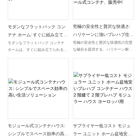
究極の安全性と贅沢な快適さ:
モダンなフラットパック コン
ハリケーンに強いプレハブ住宅
テナ ホーム: すぐに組み立てら
(1 ～ 5 ベッドルーム) - 工場で
れる、卸売プレハブ ハウス
究極の安全性と贅沢な快適性の完璧
モダンなフラットパック コンテナ
な融合を提供する、ハリケーン耐性
ホームは、すぐに組み立てられるプ
製造された断熱モジュール式コ
プレハブ住宅をご紹介します。 これ
レハブ ハウスを探している人にとっ
ンテナ、販売中!
らの工場で製造された断熱モジュー
て、便利でコスト効率の高いソリュ
ル式コンテナは、1 ～ 5 ベッドルー
ーションです。 この革新的なコンテ
ムのオプションがあり、比類のない
ナハウスは、卸売価格で手間のかか
保護と絶妙なリビング スペースを提
らない建設プロセスを提供し、機能
供し、現在販売中です。
的でスタイリッシュなモダンな生活
空間を提供します。
モジュール式コンテナハウス:
サプライヤー低コスト モジュ
シンプルでスペース効率の高い
ラー ユニット ホーム盆地安い