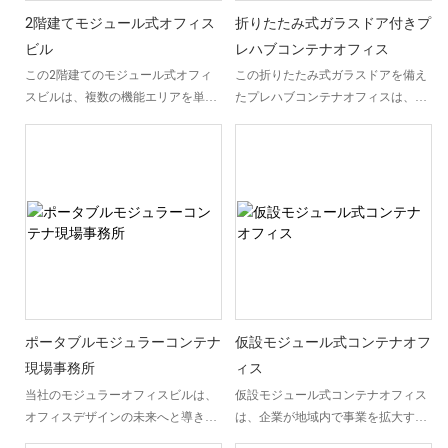
2階建てモジュール式オフィス
折りたたみ式ガラスドア付きプ
ビル
レハブコンテナオフィス
この2階建てのモジュール式オフィ
この折りたたみ式ガラスドアを備え
スビルは、複数の機能エリアを単一
たプレハブコンテナオフィスは、従
のモジュール構造内に統合したプレ
来の建設方法のようなコストや工期
ハブ式のワークスペースソリューシ
をかけずに、プロフェッショナルな
ョンです。個室オフィス、会議室、
完全密閉空間を必要とする企業向け
トイレ、フィットネスエリア、共有
に設計されています。中国蘇州にあ
スペースなどを備え、プロジェクト
るISO認証取得済みの工場で製造さ
チームやスタッフの日々のニーズに
れた各ユニットは、輸送効率を考慮
対応します。プレハブ式のモジュー
して事前に組み立て、検査、フラッ
ル部品から製造されるこのモジュー
トパックされた状態で出荷されま
ル式オフィスビルは、管理された工
す。折りたたみ式ドアのコンテナオ
場環境で生産され、現場で効率的に
フィスは、標準的なコンテナに比べ
組み立てられます。内部レイアウ
て側面からフルアクセスが可能で、
ポータブルモジュラーコンテナ
仮設モジュール式コンテナオフ
ト、外装仕上げ、設備、機能スペー
換気と作業スペースの柔軟性が向上
現場事務所
ィス
スはプロジェクトの要件に合わせて
しています。これらのコンテナオフ
当社のモジュラーオフィスビルは、
仮設モジュール式コンテナオフィス
カスタマイズできるため、建設現
ィスユニットは壁全体を開放できる
オフィスデザインの未来へと導きま
は、企業が地域内で事業を拡大する
場、工業施設、商業開発、公共施設
ため、屋内と屋外の空間がシームレ
す。 この革新的なアプローチによ
際に、効率的かつ迅速なワークスペ