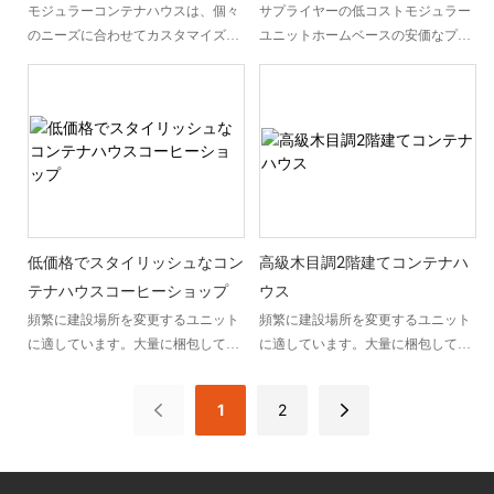
生活ソリューション
プレハブ コンテナー ハウス 2
モジュラーコンテナハウスは、個々
サプライヤーの低コストモジュラー
のニーズに合わせてカスタマイズで
ユニットホームベースの安価なプレ
階建て 2 階プレハブ モジュラ
きる、シンプルでスペース効率の高
ハブコンテナハウスは、ヨーロッパ
ー ハウス ヨーロッパ用
い生活ソリューションを提供しま
の住宅ニーズに手頃な価格のソリュ
す。 プレハブ住宅のメリットを生か
ーションを提供します。 2 階建ての
し、利便性と機能性を兼ね備えた快
デザインのこのプレハブ モジュラー
適な暮らしを実現します。
ハウスは、予算に優しい価格を維持
しながら十分な居住スペースを提供
します。
低価格でスタイリッシュなコン
高級木目調2階建てコンテナハ
テナハウスコーヒーショップ
ウス
頻繁に建設場所を変更するユニット
頻繁に建設場所を変更するユニット
に適しています。大量に梱包して全
に適しています。大量に梱包して全
体を吊り上げることができます
体を吊り上げることができます
1
2