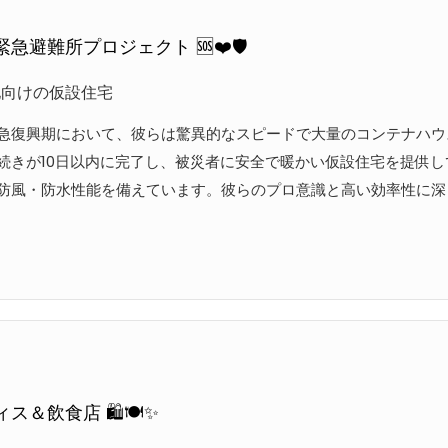
急避難所プロジェクト 🆘❤️🛡️
地向けの仮設住宅
急復興期において、彼らは驚異的なスピードで大量のコンテナハウ
続きが10日以内に完了し、被災者に安全で暖かい仮設住宅を提供
防風・防水性能を備えています。彼らのプロ意識と高い効率性に深く
ス＆飲食店 🛍️🍽️✨