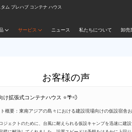
カスタム プレハブ コンテナ ハウス
品
サービス
ニュース
私たちについて
卸売
お客様の声
け拡張式コンテナハウス ⭐🌴💨
クト概要：東南アジアの島々における建設現場向けの仮設宿舎
ロジェクトのために、台風に耐えられる仮設キャンプを迅速に建設
完璧に解決してくれました。設置スピードは予想をはるかに上回り