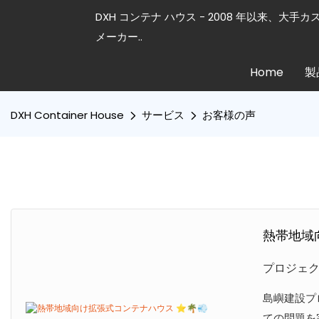
DXH コンテナ ハウス - 2008 年以来、大手
メーカー..
Home
製
DXH Container House
サービス
お客様の声
熱帯地域向
プロジェ
島嶼建設プ
ての問題を