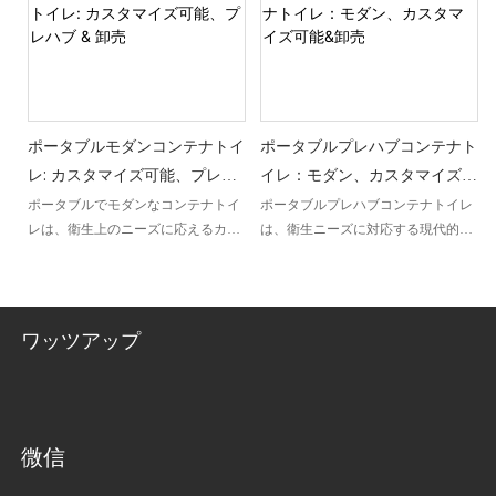
ざまな屋外イベントや仮設トイレ設
す。
備が必要な遠隔地に理想的な選択肢
となります。
ポータブルモダンコンテナトイ
ポータブルプレハブコンテナト
レ: カスタマイズ可能、プレハ
イレ：モダン、カスタマイズ可
ブ & 卸売
能&卸売
ポータブルでモダンなコンテナトイ
ポータブルプレハブコンテナトイレ
レは、衛生上のニーズに応えるカス
は、衛生ニーズに対応する現代的で
タマイズ可能なプレハブのソリュー
多用途なソリューションです。 モダ
ションを提供します。 多用途性を念
ンなデザイン、カスタマイズ可能な
頭に置いて設計されており、持ち運
機能、卸売販売により、さまざまな
びや設置が簡単で、さまざまな屋外
場所やイベントに利便性と柔軟性を
ワッツアップ
イベントや大規模な集まりに最適で
提供します。
す。 さらに、卸売購入も可能で、複
数のユニットを必要とする企業や組
織にとって実用性と利便性を確保し
ます。
微信