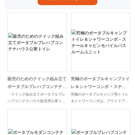
販売のためのクイック組み立て
究極のポータブルキャンプトイ
ポータブルプレハブコンテナハ
レ＆シャワーコンボ - スチー
ウス公衆トイレ
ルキャビンモバイルバスルーム
「クイック組み立てポータブルプレ
究極のポータブルキャンプ用トイレ
ハブコンテナハウス販売用公衆トイ
＆シャワーコンボは、アウトドアア
ユニット
レ」は、公衆衛生のニーズに応える
ドベンチャー向けに設計された、高
便利に設計され、迅速に展開可能な
効率なモバイルトイレユニットで
ソリューションです。 このポータブ
す。頑丈なスチール製のキャビンを
ルプレハブコンテナハウスは効率的
備え、キャンプでのあらゆるトイレ
で実用的な設備を備えており、さま
ニーズに便利かつ快適に対応しま