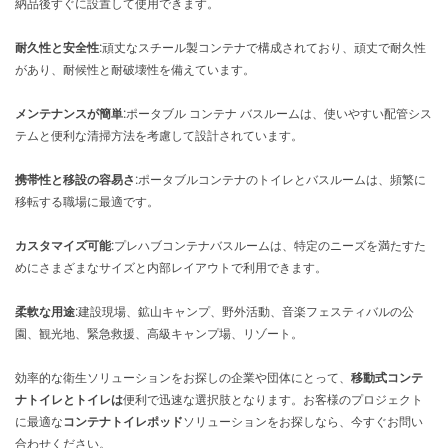
納品後すぐに設置して使用できます。
耐久性と安全性:
頑丈なスチール製コンテナで構成されており、頑丈で耐久性
があり、耐候性と耐破壊性を備えています。
メンテナンスが簡単:
ポータブル コンテナ バスルームは、使いやすい配管シス
テムと便利な清掃方法を考慮して設計されています。
携帯性と移設の容易さ:
ポータブルコンテナのトイレとバスルームは、頻繁に
移転する職場に最適です。
カスタマイズ可能:
プレハブコンテナバスルームは、特定のニーズを満たすた
めにさまざまなサイズと内部レイアウトで利用できます。
柔軟な用途:
建設現場、鉱山キャンプ、野外活動、音楽フェスティバルの公
園、観光地、緊急救援、高級キャンプ場、リゾート。
効率的な衛生ソリューションをお探しの企業や団体にとって、
移動式コンテ
ナトイレとトイレは
便利で迅速な選択肢となります。お客様のプロジェクト
に最適な
コンテナトイレポッド
ソリューションをお探しなら、今すぐお問い
合わせください。