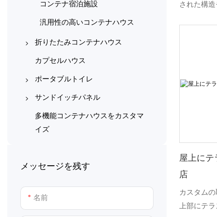
コンテナ宿泊施設
された構造
完全に機能
汎用性の高いコンテナハウス
サービス施
折りたたみコンテナハウス
モジュール
化され、フ
X型折りたたみコンテナハウス
カプセルハウス
場で迅速に
Z型折りたたみコンテナハウス
ポータブルトイレ
物と同等の
カラーコーティング鋼製ポータ
サンドイッチパネル
間を短縮で
ブルトイレ
モジュール
機械製サンドイッチパネル
多機能コンテナハウスをカスタマ
44,220 
コンテナトイレとバスルーム
イズ
手作りサンドイッチパネル
グゾーン、
プラスチック製移動トイレ
スペースを
屋上にテ
プレハブトイレとシャワーユニ
メッセージを残す
ランのレイ
店
ット
動線を維持
カスタムの
ています。
名前
上部にテラ
き鋼の柱と