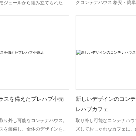
クコンテナハウス 格安・簡
を製造します。5
モジュールから組み立てられた、
ブ住宅5」は、コストパフォ
するプレハブ式の食堂および食品
たスタイリッシュなプレハブ
設です。従来の建築とは異なり、
です。 ヨーロッパの高品質
式カフェテリアは工場でプレハブ
ム構造で作られたこれらの高
ラットパックで出荷されます。現
クコンテナハウスは、組み立
組み立てることができ、従来の建
な居住空間を提供します。
耐久性と適合性を備えながら、時
きます。画像が示すように、この
式カフェテリアと食堂（長さ
mm x 幅22,030 mm）は、ダイニン
サービスカウンター、および補助
分離するクロスプランまたはTプ
ラスを備えたプレハブ小売
新しいデザインのコンテ
アウトを採用しており、効率的な
レハブカフェ
しながら座席密度を最大限に高め
取り外し可能なコンテナハウス。
取り外し可能なコンテナハウ
構造フレームには、溶融亜鉛めっ
スを装備し、全体のデザインをよ
ズしておしゃれなカフェに、
梁、カラーコーティングされたサ