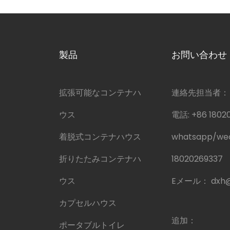
製品
お問い合わせ
拡張可能なコンテナハ
連絡先担当者：
ウス
電話:
+86 1802
着脱式コンテナハウス
whatsapp/w
折りたたみコンテナハ
18020269337
ウス
Eメール：
dxh
カプセルハウス
追加：
ポータブルトイレ