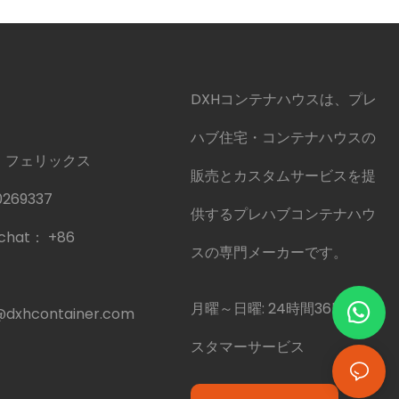
DXHコンテナハウスは、プレ
ハブ住宅・コンテナハウスの
 フェリックス
販売とカスタムサービスを提
0269337
供するプレハブコンテナハウ
echat：
+86
スの専門メーカーです。
月曜～日曜: 24時間365日カ
@dxhcontainer.com
スタマーサービス