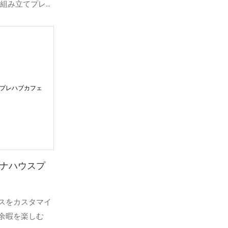
単組み立てプレハ
ーマンスに優れ
住宅オプション
なスチールフレー
級フラットパッ
てが簡単で快適
ナハウスプ
スをカスタマイ
余暇を楽しむ