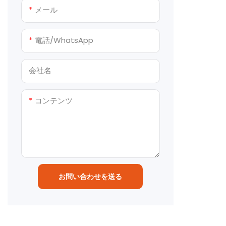
り広々と柔
ンドイッチ
メール
切妻屋根、
用されてい
電話/WhatsApp
会社名
コンテンツ
お問い合わせを送る