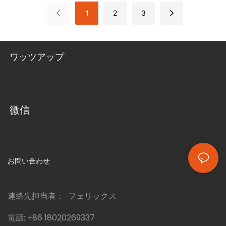
です。この2ベッドルームのコンテ
会、不動産開発業者向けに設計され
なります。
ながら座席密度を最大限に高めてい
1
2
3
ナホームは、国際的な構造基準に基
たモジュール式住宅ソリューション
ます。構造フレームには、溶融亜鉛
づいて建設され、総床面積は約
です。このモデルは、専用設計のコ
めっき鋼の柱と梁、カラーコーティ
8,710 mm × 6,610 mm（室内居住
ンテナモジュールを組み合わせ、一
ングされたサンドイッチパネルの
スペースは約57 m²）です。この平
体感のある快適な居住空間を実現し
壁、波形ブルーメタルの切妻屋根、
ワッツアップ
屋建ての住宅は、従来の住宅の快適
ています。レンダリング画像に表示
コンクリートブロックの基礎が使用
さと機能性を、はるかに短い時間と
されている寸法、仕上げ、色、間仕
されています。
コストで実現します。永住用住宅、
切り、備品はすべてカスタマイズ可
別荘、賃貸物件、または手頃な価格
能です。住宅、沿岸部の物件、遠隔
の住宅ソリューションなど、どのよ
地の開発用地など、どのような用途
微信
うな用途でも、このモダンな2ベッ
であっても、当社のエンジニアリン
ドルーム居住用コンテナホームはニ
グチームがお客様と協力し、土地、
ーズを満たします。すべてのコンテ
気候、ライフスタイルの要件に合わ
ナユニットは工場で仕上げられた状
せて設計を調整いたします。
態で出荷され、現場での迅速な組み
お問い合わせ
立てが可能です。ほとんどの設置作
業は数日で完了します。
連絡先担当者： フェリックス
電話:
+86 18020269337