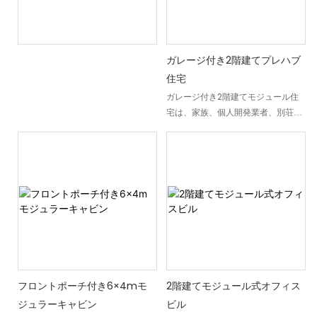
ガレージ付き2階建てプレハブ
住宅
ガレージ付き2階建てモジュール住
宅は、家族、個人開発業者、別荘所
有者向けに設計されたモダンなプレ
ハブ住宅です。快適な居住空間と一
体型ガレージ、屋上テラスを組み合
わせたこのモジュール住宅は、永住
住宅、別荘、賃貸物件、住宅開発な
ど、あらゆる用途に効率的なソリュ
ーションを提供します。耐久性の高
い鉄骨構造と断熱サンドイッチパネ
ルを使用して工場で製造されるこの
プレハブモジュール住宅は、レイア
ウトや仕上げをカスタマイズするこ
フロントポーチ付き6×4mモ
2階建てモジュール式オフィス
とで、さまざまなプロジェクト要件
ジュラーキャビン
ビル
に対応し、現場での建設時間を短縮