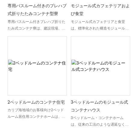
適です。縦方向の木目調外装、黒色
購入者は建設に費やす時間を減ら
専用バスルーム付きのプレハブ
モジュール式カフェテリアおよ
のアルミ製窓枠、傾斜屋根など、モ
し、設置や家具の配置に多くの時間
式折りたたみコンテナ型寮
び食堂
ジュール式製造ならではの現代的な
を費やすことができます。その結
専用バスルーム付きプレハブ折りた
モジュール式カフェテリアと食堂
デザインが特徴です。DXH
果、複数の現場に容易に展開、予算
たみ式コンテナ寮は、建設現場、遠
は、標準化された構造モジュールか
Containerは、プロジェクトの要件
化、拡張できる、実用的なプレハブ
隔地プロジェクト、その他の仮設宿
ら組み立てられた、完全に機能する
に合わせて、外装・内装仕上げ、家
モジュール住宅が実現しました。
泊施設ニーズに対応するために設計
プレハブ式の食堂および食品サービ
電製品、窓の配置などをカスタマイ
された、工場生産型のモジュール式
ス施設です。従来の建築とは異な
ズできます。
住宅ソリューションです。迅速な設
り、モジュール式カフェテリアは工
置、コンパクトな輸送、そして現場
場でプレハブ化され、フラットパッ
での信頼性の高い使用を実現するよ
クで出荷されます。現場で迅速に組
うに設計されています。DXH
み立てることができ、従来の建物と
Container House社が製造するこ
同等の耐久性と適合性を備えなが
の折りたたみ式寮は、頑丈な鉄骨構
ら、時間を短縮できます。画像が示
造、事前設置済みの設備、そして省
すように、このモジュール式カフェ
スペースな折りたたみ設計を組み合
テリアと食堂（長さ44,220 mm x
2ベッドルームのコンテナ住宅
3ベッドルームのモジュール式
わせることで、輸送量を削減し、現
幅22,030 mm）は、ダイニングゾ
コンテナハウス
カリブ海地域のお客様向け2ベッド
場での設置時間を短縮します。迅速
ーン、サービスカウンター、および
ルーム居住用コンテナホームは、品
3ベッドルーム・コンテナホーム
な配送、物流コストの削減、そして
補助スペースを分離するクロスプラ
質を重視する住宅所有者のために設
は、従来の工法のような遅延なく高
再利用可能な宿泊施設を必要とする
ンまたはTプランのレイアウトを採
計されたプレハブ式モジュール住宅
品質な住宅を求める家族、地域社
お客様にとって、実用的な選択肢と
用しており、効率的な動線を維持し