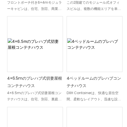
フロントポーチ付き6×4mモジュラ
この2階建てのモジュール式オフィ
できます。永住住宅プロジェクトに
ーキャビンは、住宅、別荘、商業施
スビルは、複数の機能エリアを単一
も仮設住宅プロジェクトにも適して
設など、様々な用途に対応できるコ
のモジュール構造内に統合したプレ
おり、迅速な建設、柔軟なカスタマ
ンパクトなプレハブキャビンです。
ハブ式のワークスペースソリューシ
イズ、そして長期的な耐久性を兼ね
モダンなモジュラー構造と木目調の
ョンです。個室オフィス、会議室、
備えています。
外装を組み合わせたこのキャビン
トイレ、フィットネスエリア、共有
は、効率的な設置、柔軟なカスタマ
スペースなどを備え、プロジェクト
イズ、そして快適な居住環境を提供
チームやスタッフの日々のニーズに
します。24㎡の床面積には、開放的
対応します。プレハブ式のモジュー
なリビングスペース、独立したバス
ル部品から製造されるこのモジュー
ルーム、そして屋外へと続く屋根付
ル式オフィスビルは、管理された工
きのフロントポーチが備わっていま
場環境で生産され、現場で効率的に
す。ゲストハウス、リゾートキャビ
組み立てられます。内部レイアウ
4×6.5mのプレハブ式切妻屋根
4ベッドルームのプレハブコン
ン、別荘、賃貸物件、裏庭スタジオ
ト、外装仕上げ、設備、機能スペー
コンテナハウス
テナハウス
など、用途を問わず、快適性、耐久
スはプロジェクトの要件に合わせて
4×6.5mのプレハブ式切妻屋根コン
DXH Containerは、快適な居住空
性、効率性のバランスに優れた実用
カスタマイズできるため、建設現
テナハウスは、住宅、別荘、裏庭住
間、柔軟なレイアウト、迅速な設置
的なモジュラーキャビンです。DXH
場、工業施設、商業開発、公共施設
宅、遠隔地居住プロジェクト向けに
を実現する4ベッドルームのプレハ
Container社が製造するこのモジュ
プロジェクトなど、柔軟で迅速な展
設計された、コンパクトでモジュー
ブコンテナハウスソリューションを
ラーキャビンは、工場管理された環
開が可能なオフィスビルを必要とす
ル式の居住ソリューションです。約
提供しています。耐久性の高い鉄骨
境で生産され、一貫した品質、工期
るあらゆる用途に適しています。
26㎡の実用床面積を持つこのプレハ
構造とモダンなインテリアデザイン