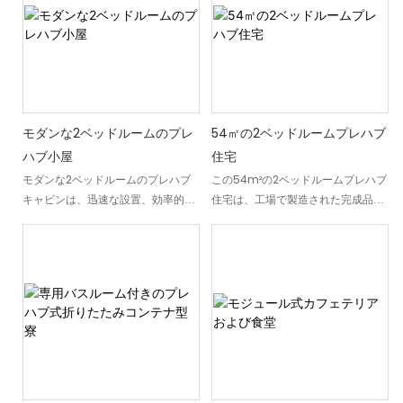
の短縮、そして様々な気候条件下で
ブ式コンテナハウスは、モダンなデ
オプションを組み合わせたこれらの
の安定した性能を保証します。
ザイン、効率的な空間利用、そして
モジュール式コンテナハウスは、家
迅速な設置を兼ね備えています。従
族向け住宅、従業員宿舎、遠隔地住
来の平屋根コンテナハウスとは異な
宅プロジェクト、その他長期または
り、このモジュール式住宅は切妻屋
一時的な居住用途に合わせてカスタ
根構造を採用することで、雨水の排
マイズ可能です。掲載されているデ
水性を向上させ、天井高を高め、よ
ザインは参考レイアウトです。DXH
モダンな2ベッドルームのプレ
54㎡の2ベッドルームプレハブ
り快適な居住空間を実現していま
Containerは、お客様のプロジェク
ハブ小屋
住宅
す。大きな正面窓と開放的な室内レ
ト要件に合わせて、コンテナハウス
モダンな2ベッドルームのプレハブ
この54m²の2ベッドルームプレハブ
イアウトにより、明るく居心地の良
のフロアプラン、部屋の構成、外
キャビンは、迅速な設置、効率的な
住宅は、工場で製造された完成品住
い居住環境を作り出しながら、モジ
観、内装仕上げ、機能エリアなどを
空間利用、そして現代的な居住快適
宅で、迅速な設置と世界各地への配
ュール式建築の利点を維持していま
カスタマイズできます。
性を追求して工場で製造されたモジ
送に対応しています。実用的な間取
す。DXH Container社が製造するこ
ュール式住宅です。2つのプライベ
り、鉄骨構造、オプションの家具パ
のプレハブ式切妻屋根コンテナハウ
ートベッドルーム、共用バスルー
ッケージを備え、ADU（付属住宅ユ
スは、管理された工場環境で生産さ
ム、オープンプランのリビング・キ
ニット）、リゾート、従業員住宅、
れています。気候条件、レイアウト
ッチンエリア、そしてウッドデッキ
遠隔地居住プロジェクトに最適で
要件、プロジェクト用途に応じてカ
をコンパクトかつモダンなレイアウ
す。この2ベッドルームプレハブ住
スタマイズ可能です。
トに組み合わせ、別荘、タイニーハ
宅の内部構造は、床材、天井、照
ウス、グランピングプロジェクト、
明、窓、ドア、浴室設備などを含
短期レンタルなど、様々な用途に最
め、すべて納品可能です。つまり、