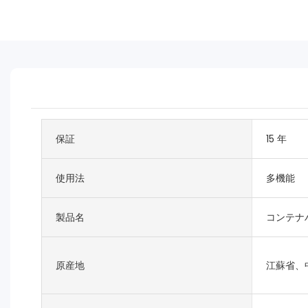
保証
15 年
使用法
多機能
製品名
コンテナ
原産地
江蘇省、