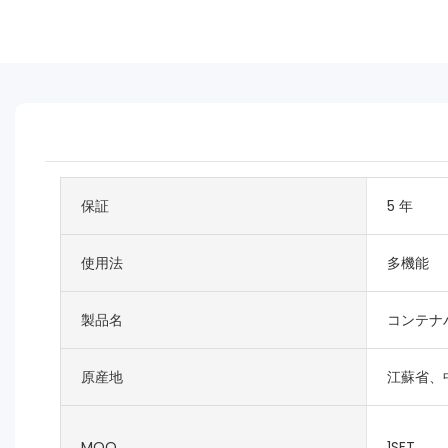
保証
5 年
使用法
多機能
製品名
コンテナ
原産地
江蘇省、
MOQ
1SET