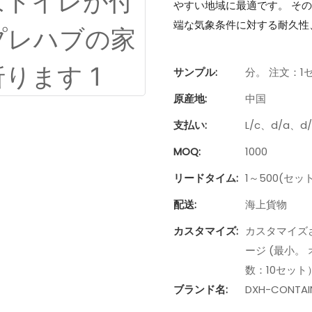
やすい地域に最適です。 そ
端な気象条件に対する耐久性
サンプル:
分。 注文：1
原産地:
中国
支払い:
L/c、d/a、
MOQ:
1000
リードタイム:
1～500(セット
配送:
海上貨物
カスタマイズ:
カスタマイズさ
ージ (最小。 
数：10セット
ブランド名:
DXH-CONTAI