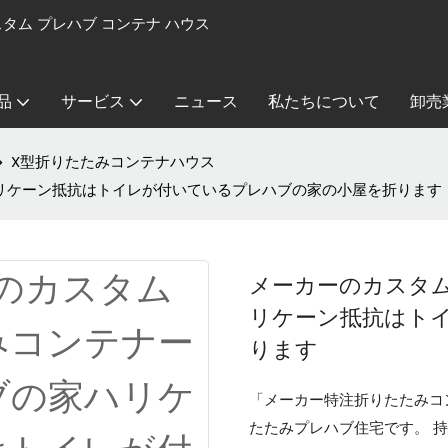
カスタム プレハブ コンテナ ハウス
品
サービス
ニュース
私たちについて
卸売
X型折りたたみコンテナハウス
リケーン抵抗はトイレが付いているプレハブの家の小屋を折ります
メーカーのカスタ
リケーン抵抗はト
ります
「メーカー特注折りたたみコ
たたみプレハブ住宅です。 