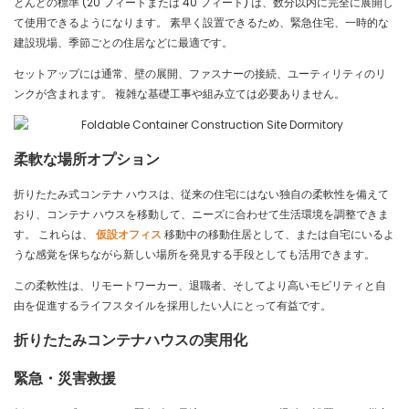
とんどの標準 (20 フィートまたは 40 フィート) は、数分以内に完全に展開し
て使用できるようになります。 素早く設置できるため、緊急住宅、一時的な
建設現場、季節ごとの住居などに最適です。
セットアップには通常、壁の展開、ファスナーの接続、ユーティリティのリ
ンクが含まれます。 複雑な基礎工事や組み立ては必要ありません。
柔軟な場所オプション
折りたたみ式コンテナ ハウスは、従来の住宅にはない独自の柔軟性を備えて
おり、コンテナ ハウスを移動して、ニーズに合わせて生活環境を調整できま
す。 これらは、
仮設オフィス
移動中の移動住居として、または自宅にいるよ
うな感覚を保ちながら新しい場所を発見する手段としても活用できます。
この柔軟性は、リモートワーカー、退職者、そしてより高いモビリティと自
由を促進するライフスタイルを採用したい人にとって有益です。
折りたたみコンテナハウスの実用化
緊急・災害救援