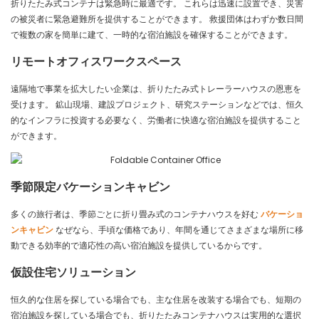
折りたたみ式コンテナは緊急時に最適です。 これらは迅速に設置でき、災害
の被災者に緊急避難所を提供することができます。 救援団体はわずか数日間
で複数の家を簡単に建て、一時的な宿泊施設を確保することができます。
リモートオフィスワークスペース
遠隔地で事業を拡大したい企業は、折りたたみ式トレーラーハウスの恩恵を
受けます。 鉱山現場、建設プロジェクト、研究ステーションなどでは、恒久
的なインフラに投資する必要なく、労働者に快適な宿泊施設を提供すること
ができます。
季節限定バケーションキャビン
多くの旅行者は、季節ごとに折り畳み式のコンテナハウスを好む
バケーショ
ンキャビン
なぜなら、手頃な価格であり、年間を通じてさまざまな場所に移
動できる効率的で適応性の高い宿泊施設を提供しているからです。
仮設住宅ソリューション
恒久的な住居を探している場合でも、主な住居を改装する場合でも、短期の
宿泊施設を探している場合でも、折りたたみコンテナハウスは実用的な選択