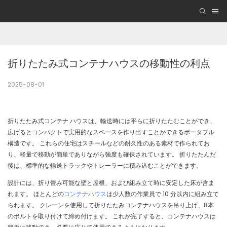
折りたたみ式コンテナハウスの移動性の利点
2025-08-01
折りたたみ式コンテナ ハウスは、輸送時には平らに折りたたむことができ、
広げるとコンパクトで実用的なスペースを作り出すことができるポータブル
構造です。 これらの住宅はスチールなどの耐久性のある素材で作られてお
り、軽量で移動が簡単でありながら強度も確保されています。 折りたたんだ
後は、標準的な輸送トラックやトレーラーに積み込むことができます。
設計には、折り畳み可能な壁と屋根、および組み立て時に安定した床が含ま
れます。 ほとんどの
コンテナハウス
は少人数の作業員で 10 分以内に組み立て
られます。 クレーンを使用して折りたたみコンテナハウスを吊り上げ、8本
のボルトを取り付けて締め付けます。 これが完了すると、コンテナハウスは