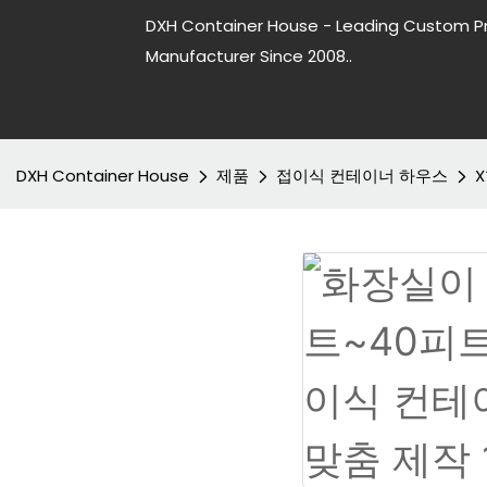
DXH Container House - Leading Custom P
Manufacturer Since 2008..
DXH Container House
제품
접이식 컨테이너 하우스