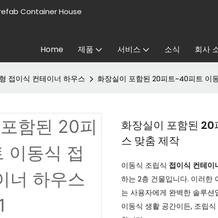
refab Container House
Home
제품
서비스
소식
회사 
X형 접이식 컨테이너 하우스
화장실이 포함된 20피트~40피트 이
화장실이 포함된 20
스 맞춤 제작
이동식 조립식
접이식 컨테이
하는 2층 건물입니다. 이러한
는 사용자에게 완벽한 솔루션입
이동식 생활 공간이든, 조립식