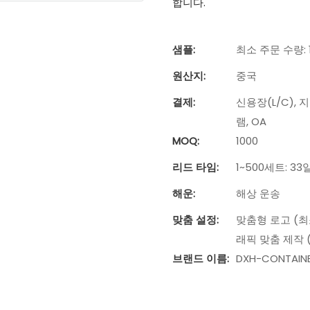
합니다.
샘플:
최소 주문 수량:
원산지:
중국
결제:
신용장(L/C), 
램, OA
MOQ:
1000
리드 타임:
1~500세트: 33
해운:
해상 운송
맞춤 설정:
맞춤형 로고 (최소
래픽 맞춤 제작 (
브랜드 이름:
DXH-CONTAIN