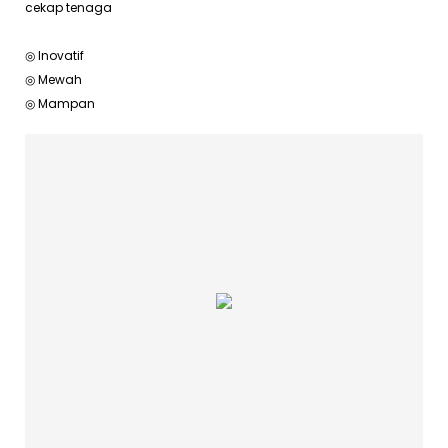
cekap tenaga
◎ Inovatif
◎ Mewah
◎ Mampan