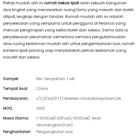
Prefab mudah alih ini
rumah bekas lipat
ialah sebuah bangunan
dua tingkat yang menawarkan ruang tamu yang mewah dan boleh
dilipat, lengkap dengan tandas. Rumah mudah alih ini adalah
penyelesaian yang sempurna untuk pengguna di Perancis yang
mencari penginapan yang serba boleh dan selesa. Sama ada ia
penyelesaian perumahan sementara semasa pengubahsuaian
atau ruang kediaman mudah alih untuk pengembaraan luar, rumah
kontena lipat pasang siap menyediakan pilihan kediaman yang
inovatif dan selesa.
Sampel:
Min. tempahan: 1 set
Tempat Asal:
China
Pembayaran:
L/C,D/A,D/P,T/T,Western Union,MoneyGram,OA
MOQ:
1000
Masa Utama:
1-500(set):33(hari),>500(set): Akan
dirundingkan(hari)
Penghantaran:
Pengangkutan laut