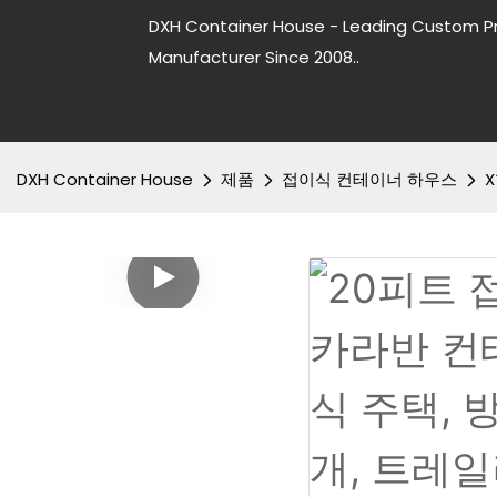
DXH Container House - Leading Custom P
Manufacturer Since 2008..
DXH Container House
제품
접이식 컨테이너 하우스