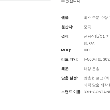
수 있습니다.
샘플:
최소 주문 수량:
원산지:
중국
결제:
신용장(L/C), 
램, OA
MOQ:
1000
리드 타임:
1~500세트: 30
해운:
해상 운송
맞춤 설정:
맞춤형 로고 (최소
래픽 맞춤 제작 (
브랜드 이름:
DXH-CONTAIN